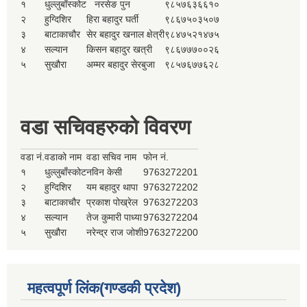
१
धुल्लुबाँस्कोट
नरसेङ पुन
९८५७६३६६१०
२
हुग्दिशिर
हिरा बहादुर घर्ती
९८६७५०३५०७
३
बाटाकाचौर
सेर बहादुर खनाल क्षेत्री
९८४७५२१४७५
४
सल्यान
किसन बहादुर खत्री
९८६७७७००२६
५
सुखौरा
अम्मर बहादुर सेरबुजा
९८५७६७७६२८
वडा सचिवहरुको विवरण
वडा नं.
वडाको नाम
वडा सचिव नाम
फोन नं.
१
धुल्लुबाँस्कोट
नविन केसी
9763272201
२
हुग्दिशिर
यम बहादुर थापा
9763272202
३
बाटाकाचौर
प्रकाश पोख्रेल
9763272203
४
सल्यान
तेज कुमारी पाध्या
9763272204
५
सुखौरा
नरेन्द्र राज जोशी
9763272200
महत्वपूर्ण लिंक(गण्डकी प्रदेश)