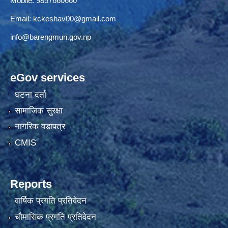
Mobile: 9857660660
Email:
kckeshav00@gmail.com
info@barengmun.gov.np
eGov services
घटना दर्ता
सामाजिक सुरक्षा
नागरिक वडापत्र
CMIS
Reports
वार्षिक प्रगति प्रतिवेदन
चौमासिक प्रगति प्रतिवेदन