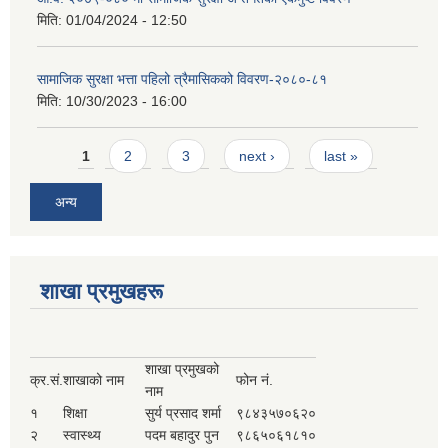
मिति:
01/04/2024 - 12:50
सामाजिक सुरक्षा भत्ता पहिलो त्रैमासिकको विवरण-२०८०-८१
मिति:
10/30/2023 - 16:00
Pages
1
2
3
next ›
last »
अन्य
शाखा प्रमुखहरू
शाखा प्रमुखको
क्र.सं.
शाखाको नाम
फोन नं.
नाम
१
शिक्षा
सुर्य प्रसाद शर्मा
९८४३५७०६२०
२
स्वास्थ्य
पदम बहादुर पुन
९८६५०६१८१०