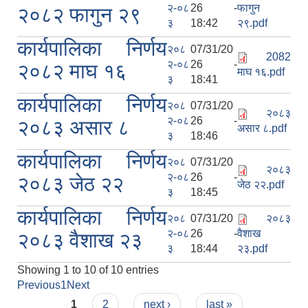
२-०८
26 -
फागुन
२०८२ फागुन २९
३
18:42
२९.pdf
कार्यपालिका निर्णय
२०८
07/31/20
2082
२-०८
26 -
२०८२ माघ १६
माघ १६.pdf
३
18:41
कार्यपालिका निर्णय
२०८
07/31/20
२०८३
२-०८
26 -
२०८३ असार ८
असार ८.pdf
३
18:46
कार्यपालिका निर्णय
२०८
07/31/20
२०८३
२-०८
26 -
२०८३ जेठ २२
जेठ २२.pdf
३
18:45
कार्यपालिका निर्णय
२०८
07/31/20
२०८३
२-०८
26 -
वैशाख
२०८३ वैशाख २३
३
18:44
२३.pdf
Showing 1 to 10 of 10 entries
Previous
1
Next
Pages
1
2
next ›
last »