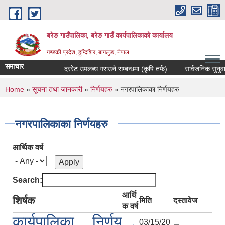
Skip to main content
बरेङ गाउँपालिका, बरेङ गाउँ कार्यपालिकाको कार्यालय
गण्डकी प्रदेश, हुग्दिशिर, बागलुङ, नेपाल
समाचार
दररेट उपलब्ध गराउने सम्बन्धमा (कृषि तर्फ)
सार्वजनिक सुनुवाइ सम्
You are here
Home
»
सूचना तथा जानकारी
»
निर्णयहरु
» नगरपालिकाका निर्णयहरु
नगरपालिकाका निर्णयहरु
आर्थिक वर्ष
Search:
आर्थि
शिर्षक
मिति
दस्तावेज
क वर्ष
कार्यपालिका निर्णय
03/15/20