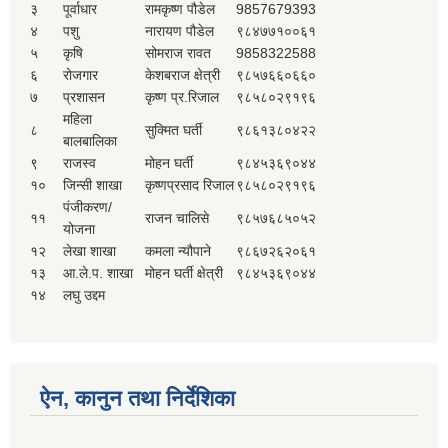
३
पूर्वाधार
रामकृष्ण पौडेल
9857679393
४
पशु
नारायण पौडेल
९८४७७१००६१
५
कृषि
सोमराज रावत
9858322588
६
रोजगार
केशबराज क्षेत्री
९८५७६६०६६०
७
प्रशासन
कृष्ण प्र.रिजाल
९८५८०२९१९६
महिला
८
सुक्मित घर्ती
९८६१३८०४२२
बालबालिका
९
राजस्व
मोहन घर्ती
९८४५३६९०४४
१०
जिन्सी शाखा
कृष्णप्रसाद रिजाल
९८५८०२९१९६
पंजीकरण/
११
राजन चालिसे
९८५७६८५०५२
योजना
१२
लेखा शाखा
कमला न्यौपाने
९८६७२६२०६१
१३
आ.ले.प. शाखा
मोहन घर्ती क्षेत्री
९८४५३६९०४४
१४
लघु उद्दम
ऐन, कानुन तथा निर्देशिका