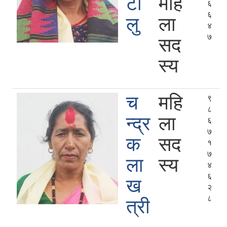
टा
महि
६
६
लु
ला
४
७
सद
स्य
च
महि
९
८
न्द्र
ला
६
७
क
सद
१
७
ला
स्य
४
६
ख
२
८
त्री