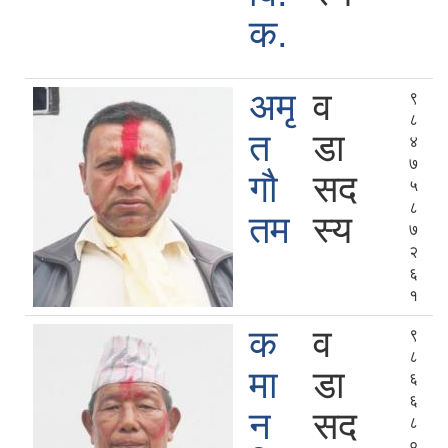
क.
अमृ
व
९
८
त
डा
४
७
गौ
सद
५
८
तम
स्य
७
२
६
१
क
व
९
८
मा
डा
६
६
न
सद
८
०