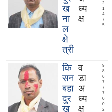
2
ख
ध्य
1
4
ना
क्ष
7
5
ल
क्षे
त्री
कि
व
9
8
सन
डा
6
7
बहा
अ
7
7
दुर
ध्य
0
0
ख
क्ष
2