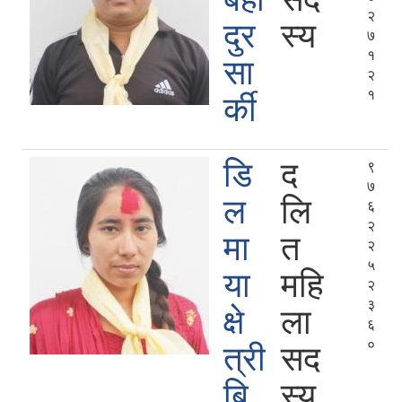
२
दुर
स्य
७
१
सा
२
१
र्की
डि
द
९
७
ल
लि
६
२
मा
त
२
५
या
महि
२
३
क्षे
ला
६
०
त्री
सद
बि.
स्य