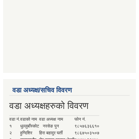
वडा अध्यक्ष/सचिव विवरण
वडा अध्यक्षहरुको विवरण
वडा नं.
वडाको नाम
वडा अध्यक्ष नाम
फोन नं.
१
धुल्लुबाँस्कोट
नरसेङ पुन
९८५७६३६६१०
२
हुग्दिशिर
हिरा बहादुर घर्ती
९८६७५०३५०७