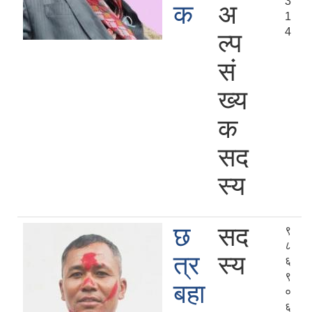
3
क
अ
1
4
ल्प
सं
ख्य
क
सद
स्य
छ
सद
९
८
त्र
स्य
६
९
बहा
०
६