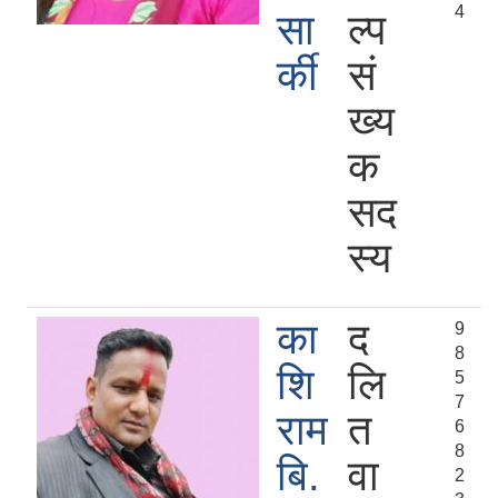
4
सा
ल्प
र्की
सं
ख्य
क
सद
स्य
का
द
9
8
शि
लि
5
7
राम
त
6
8
बि.
वा
2