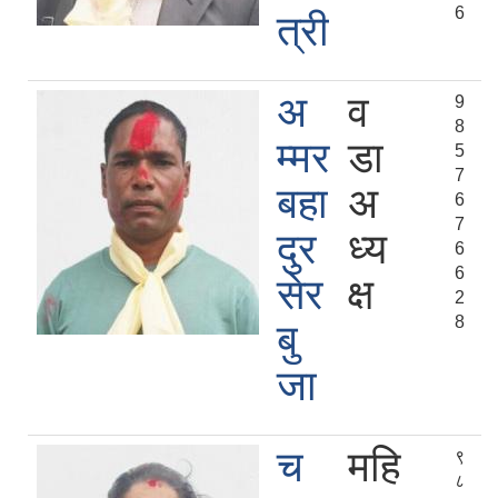
6
त्री
अ
व
9
8
म्मर
डा
5
7
बहा
अ
6
7
दुर
ध्य
6
6
सेर
क्ष
2
8
बु
जा
च
महि
९
८