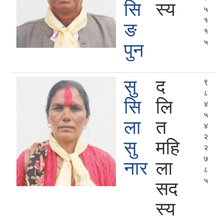
सि
स्य
५
१
ङ
१
५
पुन
सु
द
९
८
सि
लि
४
५
ला
त
४
२
सु
महि
२
७
नार
ला
८
५
सद
स्य