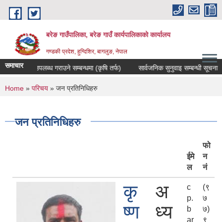
Skip to main content
बरेङ गाउँपालिका, बरेङ गाउँ कार्यपालिकाको कार्यालय
गण्डकी प्रदेश, हुग्दिशिर, बागलुङ, नेपाल
समाचार
ेट उपलब्ध गराउने सम्बन्धमा (कृषि तर्फ)
सार्वजनिक सुनुवाइ सम्बन्धी सूचना
दररेट
You are here
Home
»
परिचय
» जन प्रतिनिधिहरु
जन प्रतिनिधिहरु
फो
ईमे
न
ल
नं
कृ
अ
c
(९
p.
७
ष्ण
ध्य
b
७)
ar
९