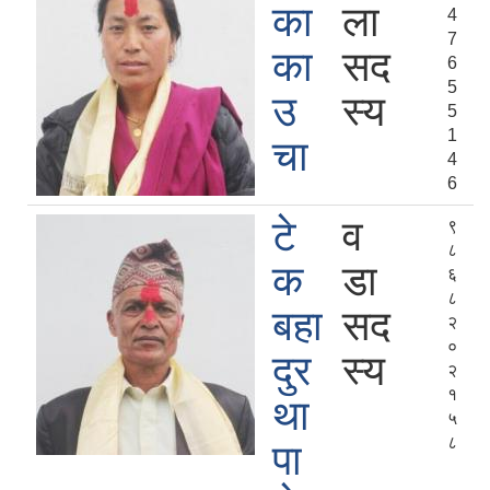
का
ला
4
7
का
सद
6
5
उ
स्य
5
1
चा
4
6
टे
व
९
८
क
डा
६
८
बहा
सद
२
०
दुर
स्य
२
१
था
५
८
पा