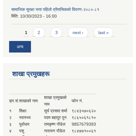
सामाजिक सुरक्षा भत्ता पहिलो त्रैमासिकको विवरण-२०८०-८१
मिति:
10/30/2023 - 16:00
Pages
1
2
3
next ›
last »
अन्य
शाखा प्रमुखहरू
शाखा प्रमुखको
क्र.सं.
शाखाको नाम
फोन नं.
नाम
१
शिक्षा
सुर्य प्रसाद शर्मा
९८४३५७०६२०
२
स्वास्थ्य
पदम बहादुर पुन
९८६५०६१८१०
३
पूर्वाधार
रामकृष्ण पौडेल
9857679393
४
पशु
नारायण पौडेल
९८४७७१००६१