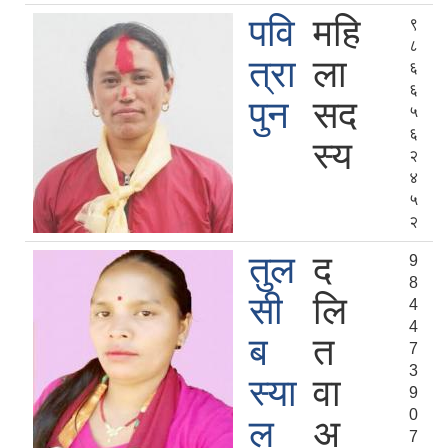
पवि
महि
९
८
त्रा
ला
६
६
पुन
सद
५
६
स्य
२
४
५
२
तुल
द
9
8
सी
लि
4
4
ब
त
7
3
स्या
वा
9
0
ल
अ
7