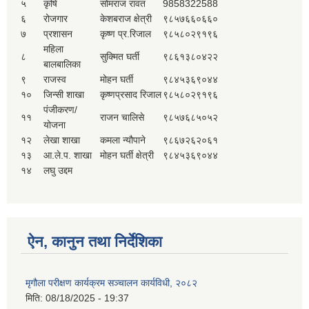
५
कृषि
सोमराज रावत
9858322588
६
रोजगार
केशबराज क्षेत्री
९८५७६६०६६०
७
प्रशासन
कृष्ण प्र.रिजाल
९८५८०२९१९६
महिला
८
सुक्मित घर्ती
९८६१३८०४२२
बालबालिका
९
राजस्व
मोहन घर्ती
९८४५३६९०४४
१०
जिन्सी शाखा
कृष्णप्रसाद रिजाल
९८५८०२९१९६
पंजीकरण/
११
राजन चालिसे
९८५७६८५०५२
योजना
१२
लेखा शाखा
कमला न्यौपाने
९८६७२६२०६१
१३
आ.ले.प. शाखा
मोहन घर्ती क्षेत्री
९८४५३६९०४४
१४
लघु उद्दम
ऐन, कानुन तथा निर्देशिका
मृगौला परीक्षण कार्यक्रम सञ्चालन कार्यविधी, २०८२
मिति:
08/18/2025 - 19:37