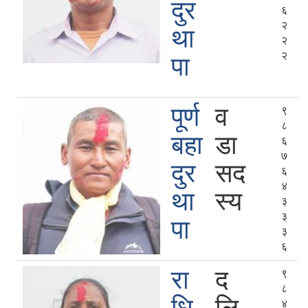
दुर
६
२
था
२
२
पा
पूर्ण
व
९
८
बहा
डा
६
७
दुर
सद
६
४
था
स्य
३
३
पा
३
६
रा
द
९
८
४