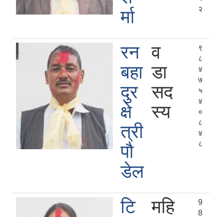
२
र्मा
रन
व
९
८
बहा
डा
४
७
दुर
सद
५
४
क्षे
स्य
०
८
त्री
४
८
पौ
डेल
टि
महि
9
8