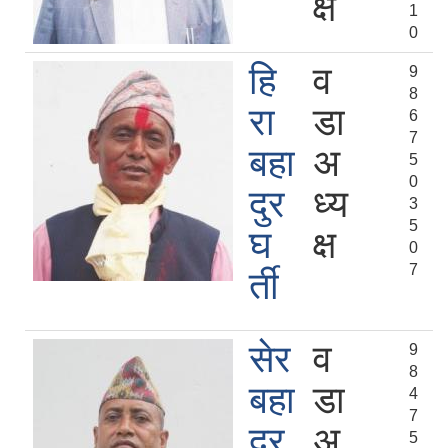
क्ष
1
0
हि
व
9
8
रा
डा
6
7
बहा
अ
5
0
दुर
ध्य
3
5
घ
क्ष
0
7
र्ती
सेर
व
9
8
बहा
डा
4
7
दुर
अ
5