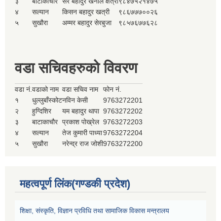
३
बाटाकाचौर
सेर बहादुर खनाल क्षेत्री
९८४७५२१४७५
४
सल्यान
किसन बहादुर खत्री
९८६७७७००२६
५
सुखौरा
अम्मर बहादुर सेरबुजा
९८५७६७७६२८
वडा सचिवहरुको विवरण
वडा नं.
वडाको नाम
वडा सचिव नाम
फोन नं.
१
धुल्लुबाँस्कोट
नविन केसी
9763272201
२
हुग्दिशिर
यम बहादुर थापा
9763272202
३
बाटाकाचौर
प्रकाश पोख्रेल
9763272203
४
सल्यान
तेज कुमारी पाध्या
9763272204
५
सुखौरा
नरेन्द्र राज जोशी
9763272200
महत्वपूर्ण लिंक(गण्डकी प्रदेश)
शिक्षा, संस्कृति, विज्ञान प्रविधि तथा सामाजिक विकास मन्त्रालय