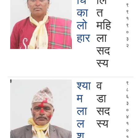
धि
लि
९
का
त
९
१
लो
महि
९
०
हार
ला
३
२
सद
स्य
श्या
व
९
८
म
डा
६
३
ला
सद
०
४
ल
स्य
१
०
श
१