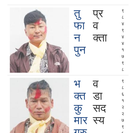
तु
प्र
९
८
फा
व
४
९
न
क्ता
४
४
पुन
१
७
९
८
भ
व
९
८
क्त
डा
६
१
कु
सद
२
२
मार
स्य
७
९
गुरु