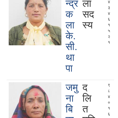
न्द्र
ला
४
३
क
सद
४
६
ला
स्य
१
५
के.
२
१
सी.
था
पा
जमु
द
९
८
ना
लि
४
०
बि
त
१
६