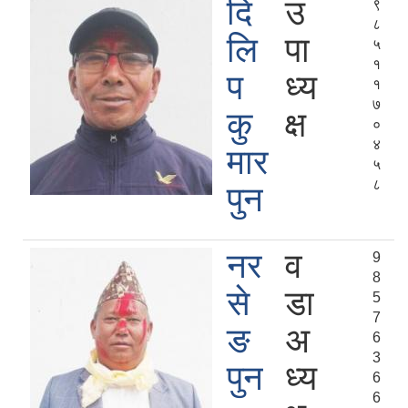
दि
उ
९
८
लि
पा
५
१
प
ध्य
१
७
कु
क्ष
०
४
मार
५
८
पुन
नर
व
9
8
से
डा
5
7
ङ
अ
6
3
पुन
ध्य
6
6