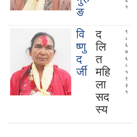
६
१
ङ
वि
द
९
८
ष्णु
लि
६
७
द
त
६
८
र्जी
महि
५
९
ला
३
१
सद
स्य