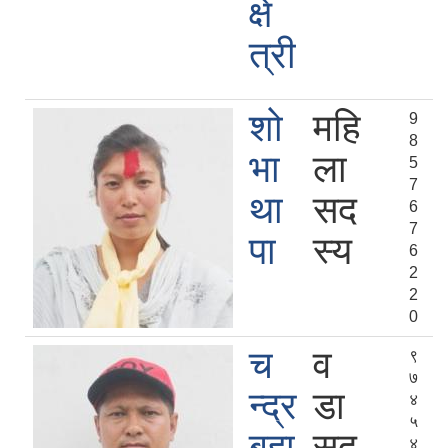
क्षे
त्री
शो
महि
9
8
भा
ला
5
7
था
सद
6
7
पा
स्य
6
2
2
0
च
व
९
७
न्द्र
डा
४
५
बहा
सद
४