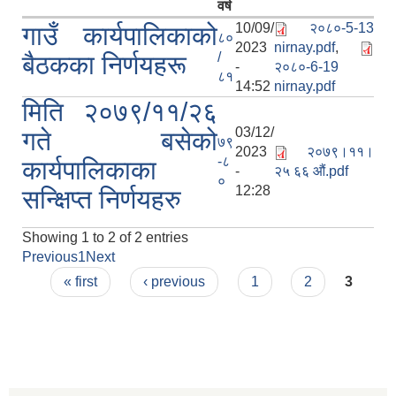
वर्ष
10/09/
२०८०-5-13
गाउँ कार्यपालिकाको
८०
2023
nirnay.pdf
,
/
बैठकका निर्णयहरू
-
२०८०-6-19
८१
14:52
nirnay.pdf
मिति २०७९/११/२६
03/12/
गते बसेको
७९
2023
२०७९।११।
-८
कार्यपालिकाका
-
२५ ६६ औं.pdf
०
12:28
सन्क्षिप्त निर्णयहरु
Showing 1 to 2 of 2 entries
Previous
1
Next
Pages
« first
‹ previous
1
2
3