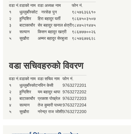
वडा नं.
वडाको नाम
वडा अध्यक्ष नाम
फोन नं.
१
धुल्लुबाँस्कोट
नरसेङ पुन
९८५७६३६६१०
२
हुग्दिशिर
हिरा बहादुर घर्ती
९८६७५०३५०७
३
बाटाकाचौर
सेर बहादुर खनाल क्षेत्री
९८४७५२१४७५
४
सल्यान
किसन बहादुर खत्री
९८६७७७००२६
५
सुखौरा
अम्मर बहादुर सेरबुजा
९८५७६७७६२८
वडा सचिवहरुको विवरण
वडा नं.
वडाको नाम
वडा सचिव नाम
फोन नं.
१
धुल्लुबाँस्कोट
नविन केसी
9763272201
२
हुग्दिशिर
यम बहादुर थापा
9763272202
३
बाटाकाचौर
प्रकाश पोख्रेल
9763272203
४
सल्यान
तेज कुमारी पाध्या
9763272204
५
सुखौरा
नरेन्द्र राज जोशी
9763272200