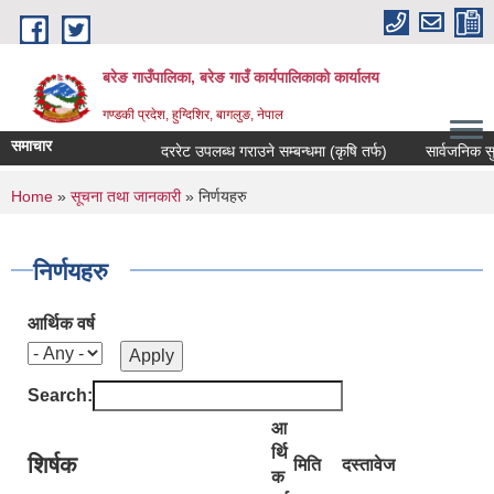
Skip to main content
बरेङ गाउँपालिका, बरेङ गाउँ कार्यपालिकाको कार्यालय
गण्डकी प्रदेश, हुग्दिशिर, बागलुङ, नेपाल
समाचार
दररेट उपलब्ध गराउने सम्बन्धमा (कृषि तर्फ)
सार्वजनिक सुनुवाइ
You are here
Home
»
सूचना तथा जानकारी
» निर्णयहरु
निर्णयहरु
आर्थिक वर्ष
Search:
आ
र्थि
शिर्षक
मिति
दस्तावेज
क