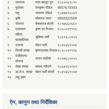
२
स्वास्थ्य
पदम बहादुर पुन
९८६५०६१८१०
३
पूर्वाधार
रामकृष्ण पौडेल
9857679393
४
पशु
नारायण पौडेल
९८४७७१००६१
५
कृषि
सोमराज रावत
9858322588
६
रोजगार
केशबराज क्षेत्री
९८५७६६०६६०
७
प्रशासन
कृष्ण प्र.रिजाल
९८५८०२९१९६
महिला
८
सुक्मित घर्ती
९८६१३८०४२२
बालबालिका
९
राजस्व
मोहन घर्ती
९८४५३६९०४४
१०
जिन्सी शाखा
कृष्णप्रसाद रिजाल
९८५८०२९१९६
पंजीकरण/
११
राजन चालिसे
९८५७६८५०५२
योजना
१२
लेखा शाखा
कमला न्यौपाने
९८६७२६२०६१
१३
आ.ले.प. शाखा
मोहन घर्ती क्षेत्री
९८४५३६९०४४
१४
लघु उद्दम
ऐन, कानुन तथा निर्देशिका