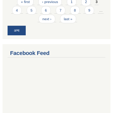
Pages
« first
‹ previous
1
2
3
4
5
6
7
8
9
…
next ›
last »
अन्य
Facebook Feed