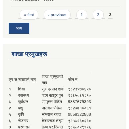
Pages
« first
‹ previous
1
2
3
अन्य
शाखा प्रमुखहरू
शाखा प्रमुखको
क्र.सं.
शाखाको नाम
फोन नं.
नाम
१
शिक्षा
सुर्य प्रसाद शर्मा
९८४३५७०६२०
२
स्वास्थ्य
पदम बहादुर पुन
९८६५०६१८१०
३
पूर्वाधार
रामकृष्ण पौडेल
9857679393
४
पशु
नारायण पौडेल
९८४७७१००६१
५
कृषि
सोमराज रावत
9858322588
६
रोजगार
केशबराज क्षेत्री
९८५७६६०६६०
७
प्रशासन
कृष्ण प्र.रिजाल
९८५८०२९१९६