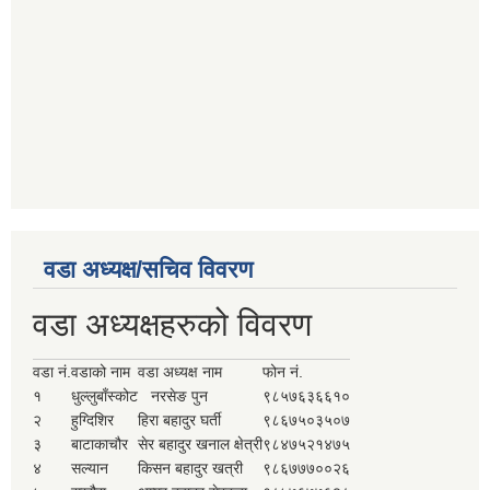
वडा अध्यक्ष/सचिव विवरण
वडा अध्यक्षहरुको विवरण
वडा नं.
वडाको नाम
वडा अध्यक्ष नाम
फोन नं.
१
धुल्लुबाँस्कोट
नरसेङ पुन
९८५७६३६६१०
२
हुग्दिशिर
हिरा बहादुर घर्ती
९८६७५०३५०७
३
बाटाकाचौर
सेर बहादुर खनाल क्षेत्री
९८४७५२१४७५
४
सल्यान
किसन बहादुर खत्री
९८६७७७००२६