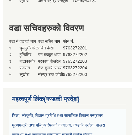
५
सुखौरा
अम्मर बहादुर सेरबुजा
९८५७६७७६२८
वडा सचिवहरुको विवरण
वडा नं.
वडाको नाम
वडा सचिव नाम
फोन नं.
१
धुल्लुबाँस्कोट
नविन केसी
9763272201
२
हुग्दिशिर
यम बहादुर थापा
9763272202
३
बाटाकाचौर
प्रकाश पोख्रेल
9763272203
४
सल्यान
तेज कुमारी पाध्या
9763272204
५
सुखौरा
नरेन्द्र राज जोशी
9763272200
महत्वपूर्ण लिंक(गण्डकी प्रदेश)
शिक्षा, संस्कृति, विज्ञान प्रविधि तथा सामाजिक विकास मन्त्रालय
मुख्यमन्त्री तथा मन्त्रिपरिषद्को कार्यालय, गण्डकी प्रदेश, पोखरा
स्वास्थ्य तथा जनसंख्या मन्त्रालय,गण्डकी प्रदेश,पोखरा