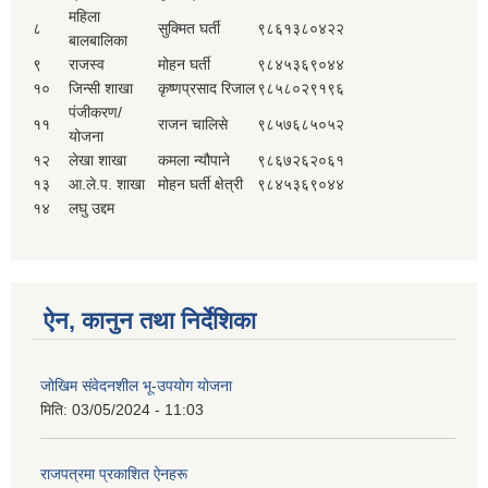
महिला
८
सुक्मित घर्ती
९८६१३८०४२२
बालबालिका
९
राजस्व
मोहन घर्ती
९८४५३६९०४४
१०
जिन्सी शाखा
कृष्णप्रसाद रिजाल
९८५८०२९१९६
पंजीकरण/
११
राजन चालिसे
९८५७६८५०५२
योजना
१२
लेखा शाखा
कमला न्यौपाने
९८६७२६२०६१
१३
आ.ले.प. शाखा
मोहन घर्ती क्षेत्री
९८४५३६९०४४
१४
लघु उद्दम
ऐन, कानुन तथा निर्देशिका
जोखिम संवेदनशील भू-उपयोग योजना
मिति:
03/05/2024 - 11:03
राजपत्रमा प्रकाशित ऐनहरू