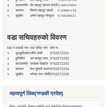
३
बाटाकाचौर
सेर बहादुर खनाल क्षेत्री
९८४७५२१४७५
४
सल्यान
किसन बहादुर खत्री
९८६७७७००२६
५
सुखौरा
अम्मर बहादुर सेरबुजा
९८५७६७७६२८
वडा सचिवहरुको विवरण
वडा नं.
वडाको नाम
वडा सचिव नाम
फोन नं.
१
धुल्लुबाँस्कोट
नविन केसी
9763272201
२
हुग्दिशिर
यम बहादुर थापा
9763272202
३
बाटाकाचौर
प्रकाश पोख्रेल
9763272203
४
सल्यान
तेज कुमारी पाध्या
9763272204
५
सुखौरा
नरेन्द्र राज जोशी
9763272200
महत्वपूर्ण लिंक(गण्डकी प्रदेश)
शिक्षा, संस्कृति, विज्ञान प्रविधि तथा सामाजिक विकास मन्त्रालय