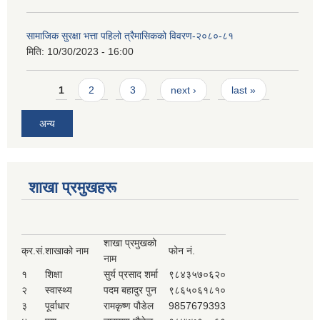
सामाजिक सुरक्षा भत्ता पहिलो त्रैमासिकको विवरण-२०८०-८१
मिति:
10/30/2023 - 16:00
Pages
1
2
3
next ›
last »
अन्य
शाखा प्रमुखहरू
शाखा प्रमुखको
क्र.सं.
शाखाको नाम
फोन नं.
नाम
१
शिक्षा
सुर्य प्रसाद शर्मा
९८४३५७०६२०
२
स्वास्थ्य
पदम बहादुर पुन
९८६५०६१८१०
३
पूर्वाधार
रामकृष्ण पौडेल
9857679393