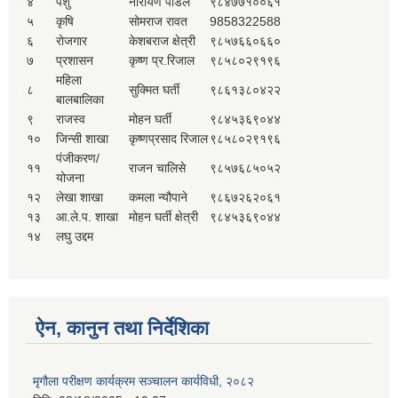
४
पशु
नारायण पौडेल
९८४७७१००६१
५
कृषि
सोमराज रावत
9858322588
६
रोजगार
केशबराज क्षेत्री
९८५७६६०६६०
७
प्रशासन
कृष्ण प्र.रिजाल
९८५८०२९१९६
महिला
८
सुक्मित घर्ती
९८६१३८०४२२
बालबालिका
९
राजस्व
मोहन घर्ती
९८४५३६९०४४
१०
जिन्सी शाखा
कृष्णप्रसाद रिजाल
९८५८०२९१९६
पंजीकरण/
११
राजन चालिसे
९८५७६८५०५२
योजना
१२
लेखा शाखा
कमला न्यौपाने
९८६७२६२०६१
१३
आ.ले.प. शाखा
मोहन घर्ती क्षेत्री
९८४५३६९०४४
१४
लघु उद्दम
ऐन, कानुन तथा निर्देशिका
मृगौला परीक्षण कार्यक्रम सञ्चालन कार्यविधी, २०८२