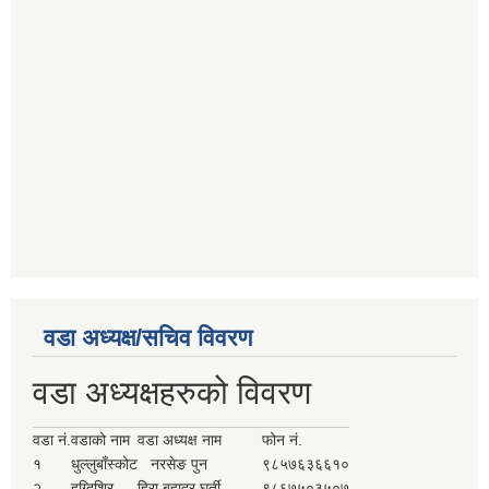
वडा अध्यक्ष/सचिव विवरण
वडा अध्यक्षहरुको विवरण
वडा नं.
वडाको नाम
वडा अध्यक्ष नाम
फोन नं.
१
धुल्लुबाँस्कोट
नरसेङ पुन
९८५७६३६६१०
२
हुग्दिशिर
हिरा बहादुर घर्ती
९८६७५०३५०७