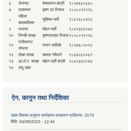
६
रोजगार
केशबराज क्षेत्री
९८५७६६०६६०
७
प्रशासन
कृष्ण प्र.रिजाल
९८५८०२९१९६
महिला
८
सुक्मित घर्ती
९८६१३८०४२२
बालबालिका
९
राजस्व
मोहन घर्ती
९८४५३६९०४४
१०
जिन्सी शाखा
कृष्णप्रसाद रिजाल
९८५८०२९१९६
पंजीकरण/
११
राजन चालिसे
९८५७६८५०५२
योजना
१२
लेखा शाखा
कमला न्यौपाने
९८६७२६२०६१
१३
आ.ले.प. शाखा
मोहन घर्ती क्षेत्री
९८४५३६९०४४
१४
लघु उद्दम
ऐन, कानुन तथा निर्देशिका
उद्यम विकास अनुदान कार्यक्रम सञ्चालन प्रक्रिया- 2079
मिति:
04/09/2023 - 12:44