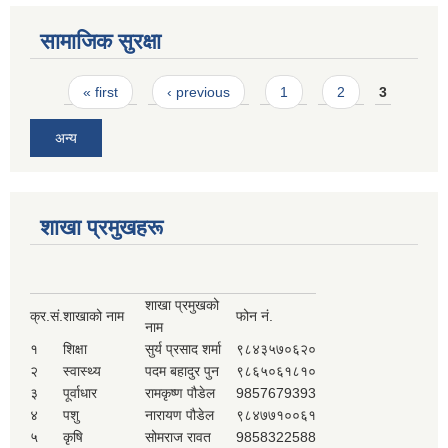
सामाजिक सुरक्षा
Pages
« first
‹ previous
1
2
3
अन्य
शाखा प्रमुखहरू
शाखा प्रमुखको
क्र.सं.
शाखाको नाम
फोन नं.
नाम
१
शिक्षा
सुर्य प्रसाद शर्मा
९८४३५७०६२०
२
स्वास्थ्य
पदम बहादुर पुन
९८६५०६१८१०
३
पूर्वाधार
रामकृष्ण पौडेल
9857679393
४
पशु
नारायण पौडेल
९८४७७१००६१
५
कृषि
सोमराज रावत
9858322588