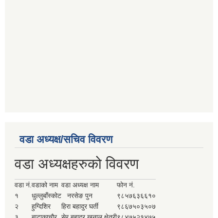
वडा अध्यक्ष/सचिव विवरण
वडा अध्यक्षहरुको विवरण
वडा नं.
वडाको नाम
वडा अध्यक्ष नाम
फोन नं.
१
धुल्लुबाँस्कोट
नरसेङ पुन
९८५७६३६६१०
२
हुग्दिशिर
हिरा बहादुर घर्ती
९८६७५०३५०७
३
बाटाकाचौर
सेर बहादुर खनाल क्षेत्री
९८४७५२१४७५