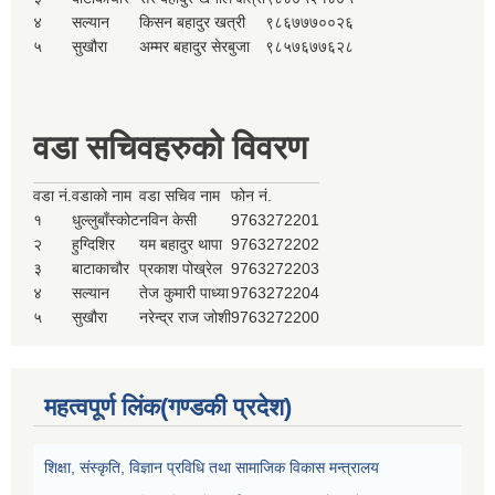
४
सल्यान
किसन बहादुर खत्री
९८६७७७००२६
५
सुखौरा
अम्मर बहादुर सेरबुजा
९८५७६७७६२८
वडा सचिवहरुको विवरण
वडा नं.
वडाको नाम
वडा सचिव नाम
फोन नं.
१
धुल्लुबाँस्कोट
नविन केसी
9763272201
२
हुग्दिशिर
यम बहादुर थापा
9763272202
३
बाटाकाचौर
प्रकाश पोख्रेल
9763272203
४
सल्यान
तेज कुमारी पाध्या
9763272204
५
सुखौरा
नरेन्द्र राज जोशी
9763272200
महत्वपूर्ण लिंक(गण्डकी प्रदेश)
शिक्षा, संस्कृति, विज्ञान प्रविधि तथा सामाजिक विकास मन्त्रालय