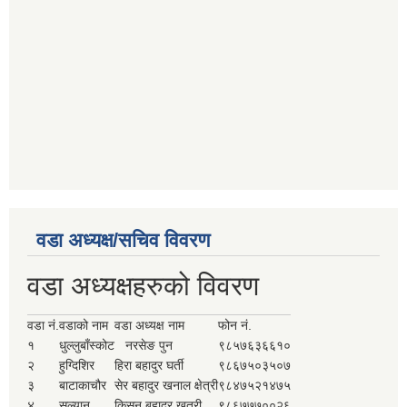
वडा अध्यक्ष/सचिव विवरण
वडा अध्यक्षहरुको विवरण
वडा नं.
वडाको नाम
वडा अध्यक्ष नाम
फोन नं.
१
धुल्लुबाँस्कोट
नरसेङ पुन
९८५७६३६६१०
२
हुग्दिशिर
हिरा बहादुर घर्ती
९८६७५०३५०७
३
बाटाकाचौर
सेर बहादुर खनाल क्षेत्री
९८४७५२१४७५
४
सल्यान
किसन बहादुर खत्री
९८६७७७००२६