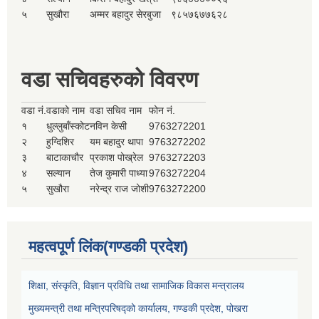
५
सुखौरा
अम्मर बहादुर सेरबुजा
९८५७६७७६२८
वडा सचिवहरुको विवरण
वडा नं.
वडाको नाम
वडा सचिव नाम
फोन नं.
१
धुल्लुबाँस्कोट
नविन केसी
9763272201
२
हुग्दिशिर
यम बहादुर थापा
9763272202
३
बाटाकाचौर
प्रकाश पोख्रेल
9763272203
४
सल्यान
तेज कुमारी पाध्या
9763272204
५
सुखौरा
नरेन्द्र राज जोशी
9763272200
महत्वपूर्ण लिंक(गण्डकी प्रदेश)
शिक्षा, संस्कृति, विज्ञान प्रविधि तथा सामाजिक विकास मन्त्रालय
मुख्यमन्त्री तथा मन्त्रिपरिषद्को कार्यालय, गण्डकी प्रदेश, पोखरा