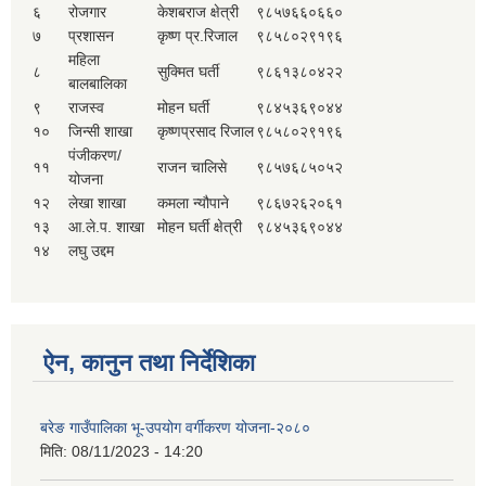
६
रोजगार
केशबराज क्षेत्री
९८५७६६०६६०
७
प्रशासन
कृष्ण प्र.रिजाल
९८५८०२९१९६
महिला
८
सुक्मित घर्ती
९८६१३८०४२२
बालबालिका
९
राजस्व
मोहन घर्ती
९८४५३६९०४४
१०
जिन्सी शाखा
कृष्णप्रसाद रिजाल
९८५८०२९१९६
पंजीकरण/
११
राजन चालिसे
९८५७६८५०५२
योजना
१२
लेखा शाखा
कमला न्यौपाने
९८६७२६२०६१
१३
आ.ले.प. शाखा
मोहन घर्ती क्षेत्री
९८४५३६९०४४
१४
लघु उद्दम
ऐन, कानुन तथा निर्देशिका
बरेङ गाउँपालिका भू-उपयोग वर्गीकरण योजना-२०८०
मिति:
08/11/2023 - 14:20