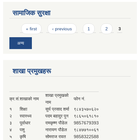
सामाजिक सुरक्षा
Pages
« first
‹ previous
1
2
3
अन्य
शाखा प्रमुखहरू
शाखा प्रमुखको
क्र.सं.
शाखाको नाम
फोन नं.
नाम
१
शिक्षा
सुर्य प्रसाद शर्मा
९८४३५७०६२०
२
स्वास्थ्य
पदम बहादुर पुन
९८६५०६१८१०
३
पूर्वाधार
रामकृष्ण पौडेल
9857679393
४
पशु
नारायण पौडेल
९८४७७१००६१
५
कृषि
सोमराज रावत
9858322588