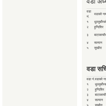
वडा अध्
वडा
वडाको ना
नं.
१
धुल्लुबाँस्
२
हुग्दिशिर
३
बाटाकाचौ
४
सल्यान
५
सुखौरा
वडा सच
वडा नं.
वडाको न
१
धुल्लुबाँस
२
हुग्दिशिर
३
बाटाकाचौ
४
सल्यान
५
सुखौरा