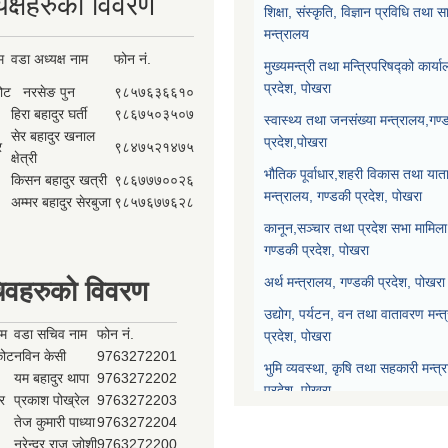
यक्षहरुको विवरण
शिक्षा, संस्कृति, विज्ञान प्रविधि तथ
मन्त्रालय
म
वडा अध्यक्ष नाम
फोन नं.
मुख्यमन्त्री तथा मन्त्रिपरिषद्को कार्य
प्रदेश, पोखरा
कोट
नरसेङ पुन
९८५७६३६६१०
हिरा बहादुर घर्ती
९८६७५०३५०७
स्वास्थ्य तथा जनसंख्या मन्त्रालय,गण्
सेर बहादुर खनाल
प्रदेश,पोखरा
र
९८४७५२१४७५
क्षेत्री
भौतिक पूर्वाधार,शहरी विकास तथा याता
किसन बहादुर खत्री
९८६७७७००२६
मन्त्रालय, गण्डकी प्रदेश, पोखरा
अम्मर बहादुर सेरबुजा
९८५७६७७६२८
कानून,सञ्चार तथा प्रदेश सभा मामिला 
गण्डकी प्रदेश, पोखरा
अर्थ मन्त्रालय, गण्डकी प्रदेश, पोखरा
िवहरुको विवरण
उद्योग, पर्यटन, वन तथा वातावरण मन्त
ाम
वडा सचिव नाम
फोन नं.
प्रदेश, पोखरा
्कोट
नविन केसी
9763272201
भुमि व्यवस्था, कृषि तथा सहकारी मन्त्
यम बहादुर थापा
9763272202
प्रदेश, पोखरा
र
प्रकाश पोख्रेल
9763272203
तेज कुमारी पाध्या
9763272204
प्रदेश नीति योजना आयोग, गण्डकी प्र
नरेन्द्र राज जोशी
9763272200