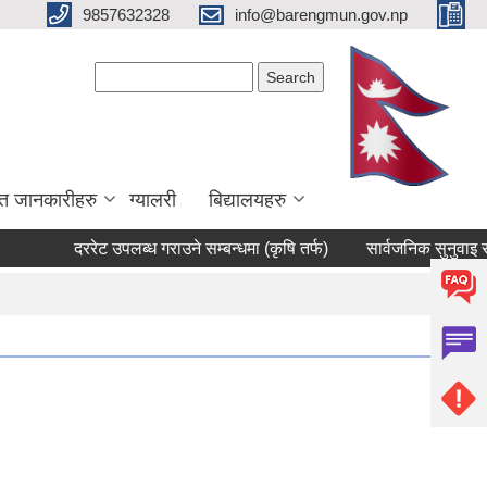
9857632328
info@barengmun.gov.np
Search form
Search
त जानकारीहरु
ग्यालरी
बिद्यालयहरु
दररेट उपलब्ध गराउने सम्बन्धमा (कृषि तर्फ)
सार्वजनिक सुनुवाइ सम्बन्ध