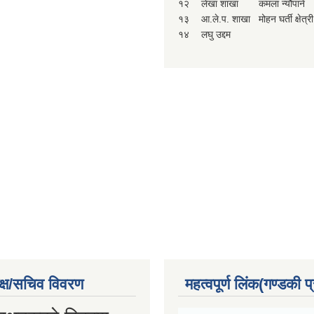
१२
लेखा शाखा
कमला न्यौपाने
१३
आ.ले.प. शाखा
मोहन घर्ती क्षेत्री
१४
लघु उद्दम
क्ष/सचिव विवरण
महत्वपूर्ण लिंक(गण्डकी प