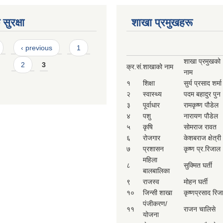
सुरक्षा
शाखा प्रमुखहरू
‹ previous
1
शाखा प्रमुखको
2
3
क्र.सं.
शाखाको नाम
नाम
१
शिक्षा
सुर्य प्रसाद शर्मा
२
स्वास्थ्य
पदम बहादुर पुन
३
पूर्वाधार
रामकृष्ण पौडेल
४
पशु
नारायण पौडेल
५
कृषि
सोमराज रावत
६
रोजगार
केशबराज क्षेत्री
७
प्रशासन
कृष्ण प्र.रिजाल
महिला
८
सुक्मित घर्ती
बालबालिका
९
राजस्व
मोहन घर्ती
१०
जिन्सी शाखा
कृष्णप्रसाद रिज
पंजीकरण/
११
राजन चालिसे
योजना