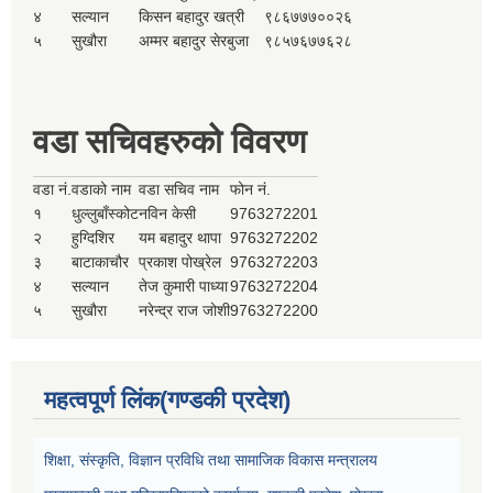
४
सल्यान
किसन बहादुर खत्री
९८६७७७००२६
५
सुखौरा
अम्मर बहादुर सेरबुजा
९८५७६७७६२८
वडा सचिवहरुको विवरण
वडा नं.
वडाको नाम
वडा सचिव नाम
फोन नं.
१
धुल्लुबाँस्कोट
नविन केसी
9763272201
२
हुग्दिशिर
यम बहादुर थापा
9763272202
३
बाटाकाचौर
प्रकाश पोख्रेल
9763272203
४
सल्यान
तेज कुमारी पाध्या
9763272204
५
सुखौरा
नरेन्द्र राज जोशी
9763272200
महत्वपूर्ण लिंक(गण्डकी प्रदेश)
शिक्षा, संस्कृति, विज्ञान प्रविधि तथा सामाजिक विकास मन्त्रालय