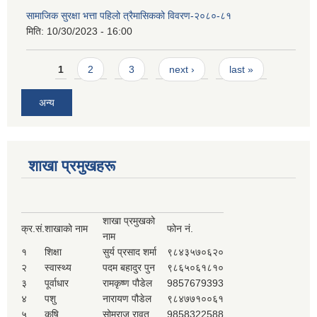
सामाजिक सुरक्षा भत्ता पहिलो त्रैमासिकको विवरण-२०८०-८१
मिति:
10/30/2023 - 16:00
Pages
1
2
3
next ›
last »
अन्य
शाखा प्रमुखहरू
शाखा प्रमुखको
क्र.सं.
शाखाको नाम
फोन नं.
नाम
१
शिक्षा
सुर्य प्रसाद शर्मा
९८४३५७०६२०
२
स्वास्थ्य
पदम बहादुर पुन
९८६५०६१८१०
३
पूर्वाधार
रामकृष्ण पौडेल
9857679393
४
पशु
नारायण पौडेल
९८४७७१००६१
५
कृषि
सोमराज रावत
9858322588