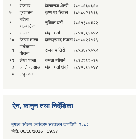
६
रोजगार
केशबराज क्षेत्री
९८५७६६०६६०
७
प्रशासन
कृष्ण प्र.रिजाल
९८५८०२९१९६
महिला
८
सुक्मित घर्ती
९८६१३८०४२२
बालबालिका
९
राजस्व
मोहन घर्ती
९८४५३६९०४४
१०
जिन्सी शाखा
कृष्णप्रसाद रिजाल
९८५८०२९१९६
पंजीकरण/
११
राजन चालिसे
९८५७६८५०५२
योजना
१२
लेखा शाखा
कमला न्यौपाने
९८६७२६२०६१
१३
आ.ले.प. शाखा
मोहन घर्ती क्षेत्री
९८४५३६९०४४
१४
लघु उद्दम
ऐन, कानुन तथा निर्देशिका
मृगौला परीक्षण कार्यक्रम सञ्चालन कार्यविधी, २०८२
मिति:
08/18/2025 - 19:37