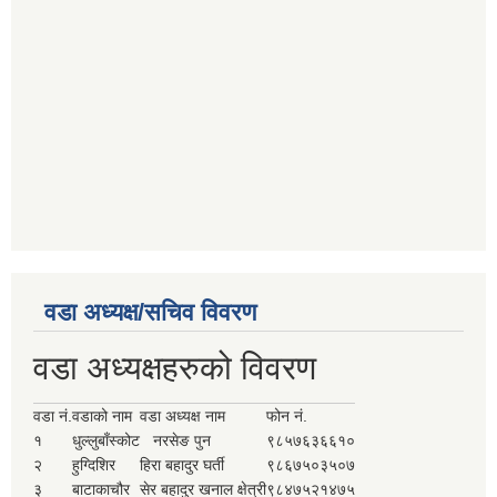
वडा अध्यक्ष/सचिव विवरण
वडा अध्यक्षहरुको विवरण
वडा नं.
वडाको नाम
वडा अध्यक्ष नाम
फोन नं.
१
धुल्लुबाँस्कोट
नरसेङ पुन
९८५७६३६६१०
२
हुग्दिशिर
हिरा बहादुर घर्ती
९८६७५०३५०७
३
बाटाकाचौर
सेर बहादुर खनाल क्षेत्री
९८४७५२१४७५