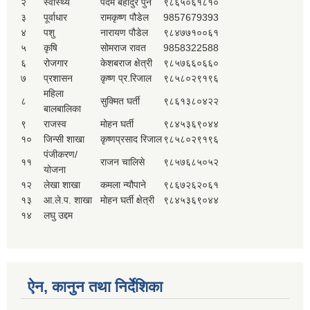
२
स्वास्थ्य
पदम बहादुर पुन
९८६५०६१८१०
३
पूर्वाधार
रामकृष्ण पौडेल
9857679393
४
पशु
नारायण पौडेल
९८४७७१००६१
५
कृषि
सोमराज रावत
9858322588
६
रोजगार
केशबराज क्षेत्री
९८५७६६०६६०
७
प्रशासन
कृष्ण प्र.रिजाल
९८५८०२९१९६
महिला
८
सुक्मित घर्ती
९८६१३८०४२२
बालबालिका
९
राजस्व
मोहन घर्ती
९८४५३६९०४४
१०
जिन्सी शाखा
कृष्णप्रसाद रिजाल
९८५८०२९१९६
पंजीकरण/
११
राजन चालिसे
९८५७६८५०५२
योजना
१२
लेखा शाखा
कमला न्यौपाने
९८६७२६२०६१
१३
आ.ले.प. शाखा
मोहन घर्ती क्षेत्री
९८४५३६९०४४
१४
लघु उद्दम
ऐन, कानुन तथा निर्देशिका