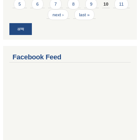
5
6
7
8
9
10
11
next ›
last »
अन्य
Facebook Feed