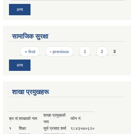
अन्य
सामाजिक सुरक्षा
Pages
« first
‹ previous
1
2
3
अन्य
शाखा प्रमुखहरू
शाखा प्रमुखको
क्र.सं.
शाखाको नाम
फोन नं.
नाम
१
शिक्षा
सुर्य प्रसाद शर्मा
९८४३५७०६२०