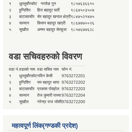
१
धुल्लुबाँस्कोट
नरसेङ पुन
९८५७६३६६१०
२
हुग्दिशिर
हिरा बहादुर घर्ती
९८६७५०३५०७
३
बाटाकाचौर
सेर बहादुर खनाल क्षेत्री
९८४७५२१४७५
४
सल्यान
किसन बहादुर खत्री
९८६७७७००२६
५
सुखौरा
अम्मर बहादुर सेरबुजा
९८५७६७७६२८
वडा सचिवहरुको विवरण
वडा नं.
वडाको नाम
वडा सचिव नाम
फोन नं.
१
धुल्लुबाँस्कोट
नविन केसी
9763272201
२
हुग्दिशिर
यम बहादुर थापा
9763272202
३
बाटाकाचौर
प्रकाश पोख्रेल
9763272203
४
सल्यान
तेज कुमारी पाध्या
9763272204
५
सुखौरा
नरेन्द्र राज जोशी
9763272200
महत्वपूर्ण लिंक(गण्डकी प्रदेश)