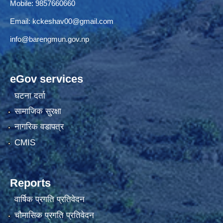
Mobile: 9857660660
Email:
kckeshav00@gmail.com
info@barengmun.gov.np
eGov services
घटना दर्ता
सामाजिक सुरक्षा
नागरिक वडापत्र
CMIS
Reports
वार्षिक प्रगति प्रतिवेदन
चौमासिक प्रगति प्रतिवेदन