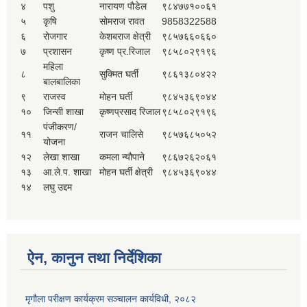
४
पशु
नारायण पौडेल
९८४७७१००६१
५
कृषि
सोमराज रावत
9858322588
६
रोजगार
केशबराज क्षेत्री
९८५७६६०६६०
७
प्रशासन
कृष्ण प्र.रिजाल
९८५८०२९१९६
महिला
८
सुक्मित घर्ती
९८६१३८०४२२
बालबालिका
९
राजस्व
मोहन घर्ती
९८४५३६९०४४
१०
जिन्सी शाखा
कृष्णप्रसाद रिजाल
९८५८०२९१९६
पंजीकरण/
११
राजन चालिसे
९८५७६८५०५२
योजना
१२
लेखा शाखा
कमला न्यौपाने
९८६७२६२०६१
१३
आ.ले.प. शाखा
मोहन घर्ती क्षेत्री
९८४५३६९०४४
१४
लघु उद्दम
ऐन, कानुन तथा निर्देशिका
मृगौला परीक्षण कार्यक्रम सञ्चालन कार्यविधी, २०८२