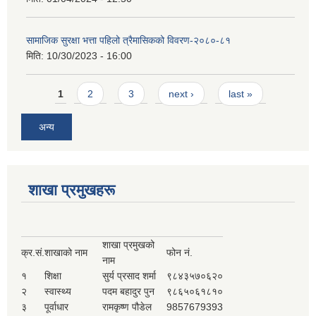
सामाजिक सुरक्षा भत्ता पहिलो त्रैमासिकको विवरण-२०८०-८१
मिति:
10/30/2023 - 16:00
Pages
1
2
3
next ›
last »
अन्य
शाखा प्रमुखहरू
शाखा प्रमुखको
क्र.सं.
शाखाको नाम
फोन नं.
नाम
१
शिक्षा
सुर्य प्रसाद शर्मा
९८४३५७०६२०
२
स्वास्थ्य
पदम बहादुर पुन
९८६५०६१८१०
३
पूर्वाधार
रामकृष्ण पौडेल
9857679393