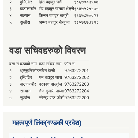
२
हुग्दिशिर
हिरा बहादुर घर्ती
९८६७५०३५०७
३
बाटाकाचौर
सेर बहादुर खनाल क्षेत्री
९८४७५२१४७५
४
सल्यान
किसन बहादुर खत्री
९८६७७७००२६
५
सुखौरा
अम्मर बहादुर सेरबुजा
९८५७६७७६२८
वडा सचिवहरुको विवरण
वडा नं.
वडाको नाम
वडा सचिव नाम
फोन नं.
१
धुल्लुबाँस्कोट
नविन केसी
9763272201
२
हुग्दिशिर
यम बहादुर थापा
9763272202
३
बाटाकाचौर
प्रकाश पोख्रेल
9763272203
४
सल्यान
तेज कुमारी पाध्या
9763272204
५
सुखौरा
नरेन्द्र राज जोशी
9763272200
महत्वपूर्ण लिंक(गण्डकी प्रदेश)