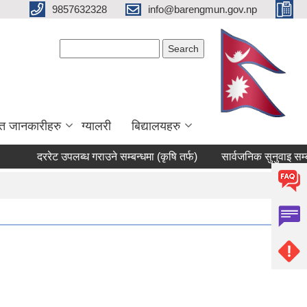
9857632328
info@barengmun.gov.np
Search form
Search
त जानकारीहरु
ग्यालरी
बिद्यालयहरु
दररेट उपलब्ध गराउने सम्बन्धमा (कृषि तर्फ)
सार्वजनिक सुनुवाइ सम्बन्धी 