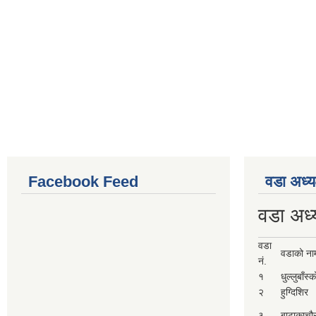
Facebook Feed
वडा अध्य
वडा अध्
वडा
वडाको ना
नं.
१
धुल्लुबाँस्
२
हुग्दिशिर
३
बाटाकाचौ