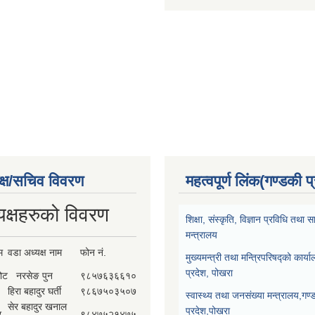
क्ष/सचिव विवरण
महत्वपूर्ण लिंक(गण्डकी प
यक्षहरुको विवरण
शिक्षा, संस्कृति, विज्ञान प्रविधि तथ
मन्त्रालय
म
वडा अध्यक्ष नाम
फोन नं.
मुख्यमन्त्री तथा मन्त्रिपरिषद्को कार्य
प्रदेश, पोखरा
कोट
नरसेङ पुन
९८५७६३६६१०
हिरा बहादुर घर्ती
९८६७५०३५०७
स्वास्थ्य तथा जनसंख्या मन्त्रालय,गण्
सेर बहादुर खनाल
प्रदेश,पोखरा
र
९८४७५२१४७५