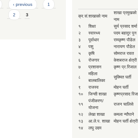
‹ previous
1
शाखा प्रमुखको
2
3
क्र.सं.
शाखाको नाम
नाम
१
शिक्षा
सुर्य प्रसाद शर्मा
२
स्वास्थ्य
पदम बहादुर पुन
३
पूर्वाधार
रामकृष्ण पौडेल
४
पशु
नारायण पौडेल
५
कृषि
सोमराज रावत
६
रोजगार
केशबराज क्षेत्री
७
प्रशासन
कृष्ण प्र.रिजाल
महिला
८
सुक्मित घर्ती
बालबालिका
९
राजस्व
मोहन घर्ती
१०
जिन्सी शाखा
कृष्णप्रसाद रिज
पंजीकरण/
११
राजन चालिसे
योजना
१२
लेखा शाखा
कमला न्यौपाने
१३
आ.ले.प. शाखा
मोहन घर्ती क्षेत्री
१४
लघु उद्दम