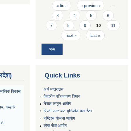
Pages
« first
‹ previous
…
3
4
5
6
7
8
9
10
11
next ›
last »
अन्य
्रदेश)
Quick Links
अर्थ मन्त्रालय
ा सामाजिक विकास
केन्द्रीय पञ्जिकरण विभाग
नेपाल कानुन आयोग
ालय, गण्डकी
प्रिती फन्ट बाट युनिकोड कन्भर्रटर
राष्ट्रिय योजना आयोग
डकी
लोक सेवा आयोग