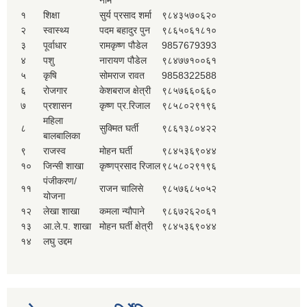
१
शिक्षा
सुर्य प्रसाद शर्मा
९८४३५७०६२०
२
स्वास्थ्य
पदम बहादुर पुन
९८६५०६१८१०
३
पूर्वाधार
रामकृष्ण पौडेल
9857679393
४
पशु
नारायण पौडेल
९८४७७१००६१
५
कृषि
सोमराज रावत
9858322588
६
रोजगार
केशबराज क्षेत्री
९८५७६६०६६०
७
प्रशासन
कृष्ण प्र.रिजाल
९८५८०२९१९६
महिला
८
सुक्मित घर्ती
९८६१३८०४२२
बालबालिका
९
राजस्व
मोहन घर्ती
९८४५३६९०४४
१०
जिन्सी शाखा
कृष्णप्रसाद रिजाल
९८५८०२९१९६
पंजीकरण/
११
राजन चालिसे
९८५७६८५०५२
योजना
१२
लेखा शाखा
कमला न्यौपाने
९८६७२६२०६१
१३
आ.ले.प. शाखा
मोहन घर्ती क्षेत्री
९८४५३६९०४४
१४
लघु उद्दम