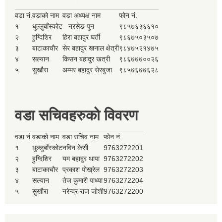
वडा नं.
वडाको नाम
वडा अध्यक्ष नाम
फोन नं.
१
धुल्लुबाँस्कोट
नरसेङ पुन
९८५७६३६६१०
२
हुग्दिशिर
हिरा बहादुर घर्ती
९८६७५०३५०७
३
बाटाकाचौर
सेर बहादुर खनाल क्षेत्री
९८४७५२१४७५
४
सल्यान
किसन बहादुर खत्री
९८६७७७००२६
५
सुखौरा
अम्मर बहादुर सेरबुजा
९८५७६७७६२८
वडा सचिवहरुको विवरण
वडा नं.
वडाको नाम
वडा सचिव नाम
फोन नं.
१
धुल्लुबाँस्कोट
नविन केसी
9763272201
२
हुग्दिशिर
यम बहादुर थापा
9763272202
३
बाटाकाचौर
प्रकाश पोख्रेल
9763272203
४
सल्यान
तेज कुमारी पाध्या
9763272204
५
सुखौरा
नरेन्द्र राज जोशी
9763272200