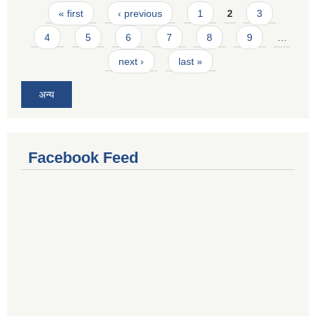
Pages
« first
‹ previous
1
2
3
4
5
6
7
8
9
…
next ›
last »
अन्य
Facebook Feed