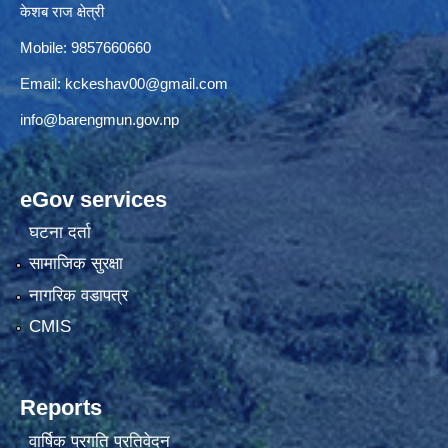
केशब राज क्षेत्री
Mobile: 9857660660
Email:
kckeshav00@gmail.com
info@barengmun.gov.np
eGov services
घटना दर्ता
सामाजिक सुरक्षा
नागरिक वडापत्र
CMIS
Reports
वार्षिक प्रगति प्रतिवेदन