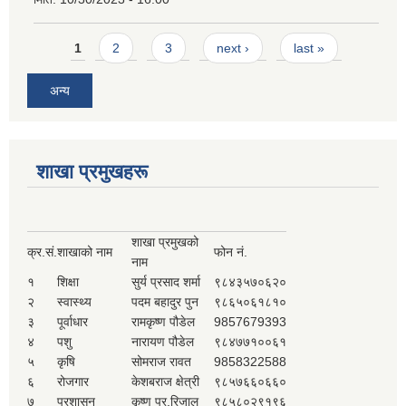
Pages
1
2
3
next ›
last »
अन्य
शाखा प्रमुखहरू
शाखा प्रमुखको
क्र.सं.
शाखाको नाम
फोन नं.
नाम
१
शिक्षा
सुर्य प्रसाद शर्मा
९८४३५७०६२०
२
स्वास्थ्य
पदम बहादुर पुन
९८६५०६१८१०
३
पूर्वाधार
रामकृष्ण पौडेल
9857679393
४
पशु
नारायण पौडेल
९८४७७१००६१
५
कृषि
सोमराज रावत
9858322588
६
रोजगार
केशबराज क्षेत्री
९८५७६६०६६०
७
प्रशासन
कृष्ण प्र.रिजाल
९८५८०२९१९६