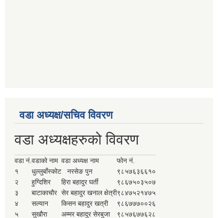
वडा अध्यक्ष/सचिव विवरण
वडा अध्यक्षहरुको विवरण
वडा नं.
वडाको नाम
वडा अध्यक्ष नाम
फोन नं.
१
धुल्लुबाँस्कोट
नरसेङ पुन
९८५७६३६६१०
२
हुग्दिशिर
हिरा बहादुर घर्ती
९८६७५०३५०७
३
बाटाकाचौर
सेर बहादुर खनाल क्षेत्री
९८४७५२१४७५
४
सल्यान
किसन बहादुर खत्री
९८६७७७००२६
५
सुखौरा
अम्मर बहादुर सेरबुजा
९८५७६७७६२८