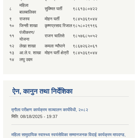
महिला
८
सुक्मित घर्ती
९८६१३८०४२२
बालबालिका
९
राजस्व
मोहन घर्ती
९८४५३६९०४४
१०
जिन्सी शाखा
कृष्णप्रसाद रिजाल
९८५८०२९१९६
पंजीकरण/
११
राजन चालिसे
९८५७६८५०५२
योजना
१२
लेखा शाखा
कमला न्यौपाने
९८६७२६२०६१
१३
आ.ले.प. शाखा
मोहन घर्ती क्षेत्री
९८४५३६९०४४
१४
लघु उद्दम
ऐन, कानुन तथा निर्देशिका
मृगौला परीक्षण कार्यक्रम सञ्चालन कार्यविधी, २०८२
मिति:
08/18/2025 - 19:37
महिला सामुदायिक स्वास्थ्य स्वयंसेविका सम्मानजनक विदाई कार्यक्रम मापदण्ड,