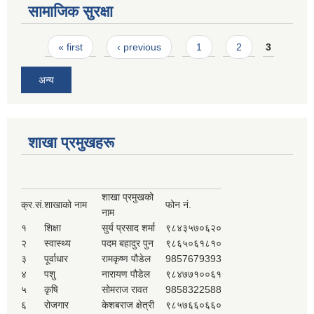
सामाजिक सुरक्षा
Pages
« first
‹ previous
1
2
3
अन्य
शाखा प्रमुखहरू
शाखा प्रमुखको
क्र.सं.
शाखाको नाम
फोन नं.
नाम
१
शिक्षा
सुर्य प्रसाद शर्मा
९८४३५७०६२०
२
स्वास्थ्य
पदम बहादुर पुन
९८६५०६१८१०
३
पूर्वाधार
रामकृष्ण पौडेल
9857679393
४
पशु
नारायण पौडेल
९८४७७१००६१
५
कृषि
सोमराज रावत
9858322588
६
रोजगार
केशबराज क्षेत्री
९८५७६६०६६०