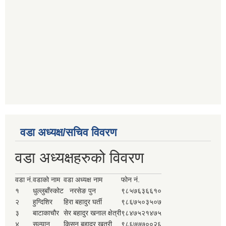
वडा अध्यक्ष/सचिव विवरण
वडा अध्यक्षहरुको विवरण
वडा नं.
वडाको नाम
वडा अध्यक्ष नाम
फोन नं.
१
धुल्लुबाँस्कोट
नरसेङ पुन
९८५७६३६६१०
२
हुग्दिशिर
हिरा बहादुर घर्ती
९८६७५०३५०७
३
बाटाकाचौर
सेर बहादुर खनाल क्षेत्री
९८४७५२१४७५
४
सल्यान
किसन बहादुर खत्री
९८६७७७००२६