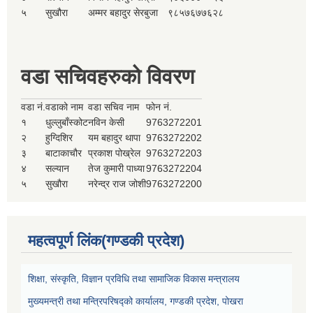
५
सुखौरा
अम्मर बहादुर सेरबुजा
९८५७६७७६२८
वडा सचिवहरुको विवरण
वडा नं.
वडाको नाम
वडा सचिव नाम
फोन नं.
१
धुल्लुबाँस्कोट
नविन केसी
9763272201
२
हुग्दिशिर
यम बहादुर थापा
9763272202
३
बाटाकाचौर
प्रकाश पोख्रेल
9763272203
४
सल्यान
तेज कुमारी पाध्या
9763272204
५
सुखौरा
नरेन्द्र राज जोशी
9763272200
महत्वपूर्ण लिंक(गण्डकी प्रदेश)
शिक्षा, संस्कृति, विज्ञान प्रविधि तथा सामाजिक विकास मन्त्रालय
मुख्यमन्त्री तथा मन्त्रिपरिषद्को कार्यालय, गण्डकी प्रदेश, पोखरा