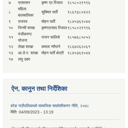
७
प्रशासन
कृष्ण प्र.रिजाल
९८५८०२९१९६
महिला
८
सुक्मित घर्ती
९८६१३८०४२२
बालबालिका
९
राजस्व
मोहन घर्ती
९८४५३६९०४४
१०
जिन्सी शाखा
कृष्णप्रसाद रिजाल
९८५८०२९१९६
पंजीकरण/
११
राजन चालिसे
९८५७६८५०५२
योजना
१२
लेखा शाखा
कमला न्यौपाने
९८६७२६२०६१
१३
आ.ले.प. शाखा
मोहन घर्ती क्षेत्री
९८४५३६९०४४
१४
लघु उद्दम
ऐन, कानुन तथा निर्देशिका
बरेङ गाउँपालिकाको सामाजिक समावेशीकरण नीति, २०७८
मिति:
04/09/2023 - 13:19