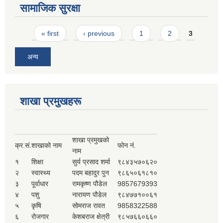
सामाजिक सुरक्षा
Pages
« first
‹ previous
1
2
3
अन्य
शाखा प्रमुखहरू
शाखा प्रमुखको
क्र.सं.
शाखाको नाम
फोन नं.
नाम
१
शिक्षा
सुर्य प्रसाद शर्मा
९८४३५७०६२०
२
स्वास्थ्य
पदम बहादुर पुन
९८६५०६१८१०
३
पूर्वाधार
रामकृष्ण पौडेल
9857679393
४
पशु
नारायण पौडेल
९८४७७१००६१
५
कृषि
सोमराज रावत
9858322588
६
रोजगार
केशबराज क्षेत्री
९८५७६६०६६०