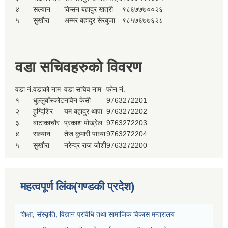
४
सल्यान
किसन बहादुर खत्री
९८६७७७००२६
५
सुखौरा
अम्मर बहादुर सेरबुजा
९८५७६७७६२८
वडा सचिवहरुको विवरण
वडा नं.
वडाको नाम
वडा सचिव नाम
फोन नं.
१
धुल्लुबाँस्कोट
नविन केसी
9763272201
२
हुग्दिशिर
यम बहादुर थापा
9763272202
३
बाटाकाचौर
प्रकाश पोख्रेल
9763272203
४
सल्यान
तेज कुमारी पाध्या
9763272204
५
सुखौरा
नरेन्द्र राज जोशी
9763272200
महत्वपूर्ण लिंक(गण्डकी प्रदेश)
शिक्षा, संस्कृति, विज्ञान प्रविधि तथा सामाजिक विकास मन्त्रालय