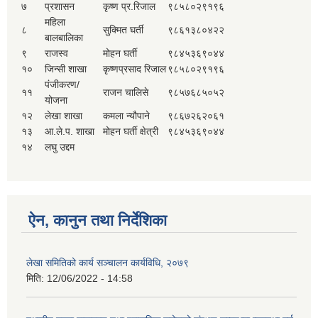
७
प्रशासन
कृष्ण प्र.रिजाल
९८५८०२९१९६
महिला
८
सुक्मित घर्ती
९८६१३८०४२२
बालबालिका
९
राजस्व
मोहन घर्ती
९८४५३६९०४४
१०
जिन्सी शाखा
कृष्णप्रसाद रिजाल
९८५८०२९१९६
पंजीकरण/
११
राजन चालिसे
९८५७६८५०५२
योजना
१२
लेखा शाखा
कमला न्यौपाने
९८६७२६२०६१
१३
आ.ले.प. शाखा
मोहन घर्ती क्षेत्री
९८४५३६९०४४
१४
लघु उद्दम
ऐन, कानुन तथा निर्देशिका
लेखा समितिको कार्य सञ्चालन कार्यविधि, २०७९
मिति:
12/06/2022 - 14:58