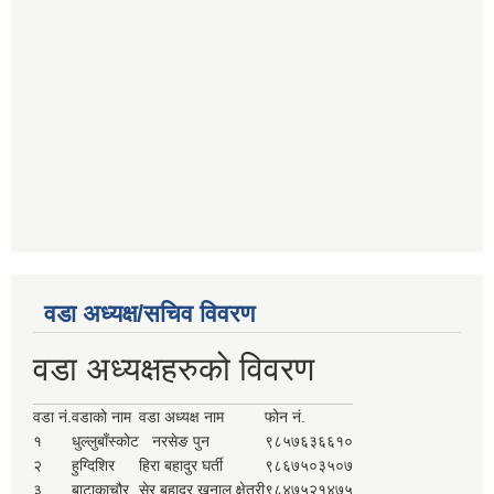
वडा अध्यक्ष/सचिव विवरण
वडा अध्यक्षहरुको विवरण
वडा नं.
वडाको नाम
वडा अध्यक्ष नाम
फोन नं.
१
धुल्लुबाँस्कोट
नरसेङ पुन
९८५७६३६६१०
२
हुग्दिशिर
हिरा बहादुर घर्ती
९८६७५०३५०७
३
बाटाकाचौर
सेर बहादुर खनाल क्षेत्री
९८४७५२१४७५