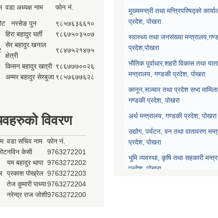
म
वडा अध्यक्ष नाम
फोन नं.
मुख्यमन्त्री तथा मन्त्रिपरिषद्को कार्य
प्रदेश, पोखरा
कोट
नरसेङ पुन
९८५७६३६६१०
हिरा बहादुर घर्ती
९८६७५०३५०७
स्वास्थ्य तथा जनसंख्या मन्त्रालय,गण्
सेर बहादुर खनाल
प्रदेश,पोखरा
र
९८४७५२१४७५
क्षेत्री
भौतिक पूर्वाधार,शहरी विकास तथा याता
किसन बहादुर खत्री
९८६७७७००२६
मन्त्रालय, गण्डकी प्रदेश, पोखरा
अम्मर बहादुर सेरबुजा
९८५७६७७६२८
कानून,सञ्चार तथा प्रदेश सभा मामिला 
गण्डकी प्रदेश, पोखरा
अर्थ मन्त्रालय, गण्डकी प्रदेश, पोखरा
िवहरुको विवरण
उद्योग, पर्यटन, वन तथा वातावरण मन्त
ाम
वडा सचिव नाम
फोन नं.
प्रदेश, पोखरा
्कोट
नविन केसी
9763272201
भुमि व्यवस्था, कृषि तथा सहकारी मन्त्
यम बहादुर थापा
9763272202
प्रदेश, पोखरा
र
प्रकाश पोख्रेल
9763272203
तेज कुमारी पाध्या
9763272204
प्रदेश नीति योजना आयोग, गण्डकी प्र
नरेन्द्र राज जोशी
9763272200
प्रदेश सभा, गण्डकी प्रदेश, पोखरा
मुख्यन्यायाधिवक्ताको कार्यालय, गण्डक