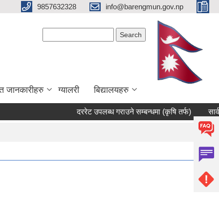
9857632328
info@barengmun.gov.np
Search form
Search
त जानकारीहरु
ग्यालरी
बिद्यालयहरु
दररेट उपलब्ध गराउने सम्बन्धमा (कृषि तर्फ)
सार्वजनिक स