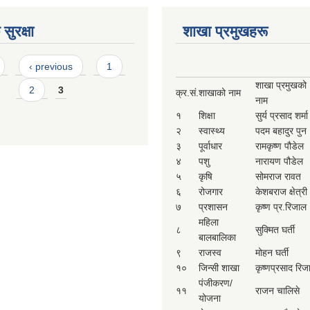
सुरक्षा
शाखा प्रमुखहरू
‹ previous
1
शाखा प्रमुखको
2
3
क्र.सं.
शाखाको नाम
नाम
१
शिक्षा
सुर्य प्रसाद शर्मा
२
स्वास्थ्य
पदम बहादुर पुन
३
पूर्वाधार
रामकृष्ण पौडेल
४
पशु
नारायण पौडेल
५
कृषि
सोमराज रावत
६
रोजगार
केशबराज क्षेत्री
७
प्रशासन
कृष्ण प्र.रिजाल
महिला
८
सुक्मित घर्ती
बालबालिका
९
राजस्व
मोहन घर्ती
१०
जिन्सी शाखा
कृष्णप्रसाद रिज
पंजीकरण/
११
राजन चालिसे
योजना