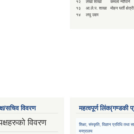
१२
लेखा शाखा
कमला न्यौपाने
१३
आ.ले.प. शाखा
मोहन घर्ती क्षेत्री
१४
लघु उद्दम
क्ष/सचिव विवरण
महत्वपूर्ण लिंक(गण्डकी प
यक्षहरुको विवरण
शिक्षा, संस्कृति, विज्ञान प्रविधि तथ
मन्त्रालय