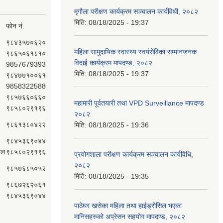
मृगौला परीक्षण कार्यक्रम सञ्चालन कार्यविधी, २०८२
मिति:
08/18/2025 - 19:37
फोन नं.
९८४३५७०६२०
महिला सामुदायिक स्वास्थ्य स्वयंसेविका सम्मानजनक
९८६५०६१८१०
विदाई कार्यक्रम मापदण्ड, २०८२
9857679393
मिति:
08/18/2025 - 19:37
९८४७७१००६१
9858322588
९८५७६६०६६०
महामारी पूर्वतयारी तथा VPD Surveillance मापदण्ड
९८५८०२९१९६
२०८२
९८६१३८०४२२
मिति:
08/18/2025 - 19:36
९८४५३६९०४४
ाल
९८५८०२९१९६
प्रयोगशाला परीक्षण कार्यक्रम सञ्चालन कार्यविधि,
२०८२
९८५७६८५०५२
मिति:
08/18/2025 - 19:35
९८६७२६२०६१
९८४५३६९०४४
पाठेघर खसेका महिला तथा हाईड्रोसिल भएका
मानिसहरुको अप्रेसन सहयोग मापदण्ड, २०८२