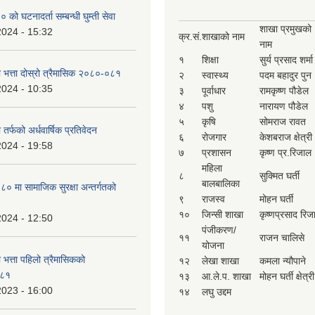
ो घटनादर्ता सम्बन्धी घुम्ती सेवा
शाखा प्रमुखको
2024 - 15:32
क्र.सं.
शाखाको नाम
नाम
१
शिक्षा
सुर्य प्रसाद शर्मा
ा भत्ता दोस्रो त्रैमासिक २०८०-०८१
२
स्वास्थ्य
पदम बहादुर पुन
2024 - 10:35
३
पूर्वाधार
रामकृष्ण पौडेल
४
पशु
नारायण पौडेल
५
कृषि
सोमराज रावत
 तर्फको अर्धवार्षिक प्रतिवेदन
६
रोजगार
केशबराज क्षेत्री
2024 - 19:58
७
प्रशासन
कृष्ण प्र.रिजाल
महिला
८
सुक्मित घर्ती
बालबालिका
 मा सामाजिक सुरक्षा अन्तर्गतको
९
राजस्व
मोहन घर्ती
१०
जिन्सी शाखा
कृष्णप्रसाद रिज
2024 - 12:50
पंजीकरण/
११
राजन चालिसे
योजना
ा भत्ता पहिलो त्रैमासिकको
१२
लेखा शाखा
कमला न्यौपाने
-८१
१३
आ.ले.प. शाखा
मोहन घर्ती क्षेत्री
2023 - 16:00
१४
लघु उद्दम