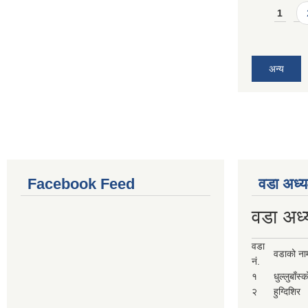
Pages
1
अन्य
Facebook Feed
वडा अध्य
वडा अध्
वडा
वडाको ना
नं.
१
धुल्लुबाँस्
२
हुग्दिशिर