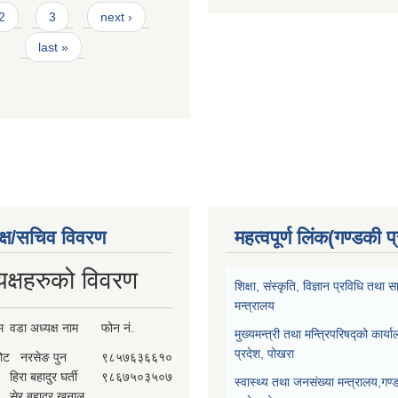
2
3
next ›
last »
क्ष/सचिव विवरण
महत्वपूर्ण लिंक(गण्डकी प
यक्षहरुको विवरण
शिक्षा, संस्कृति, विज्ञान प्रविधि तथ
मन्त्रालय
म
वडा अध्यक्ष नाम
फोन नं.
मुख्यमन्त्री तथा मन्त्रिपरिषद्को कार्य
प्रदेश, पोखरा
कोट
नरसेङ पुन
९८५७६३६६१०
हिरा बहादुर घर्ती
९८६७५०३५०७
स्वास्थ्य तथा जनसंख्या मन्त्रालय,गण्
सेर बहादुर खनाल