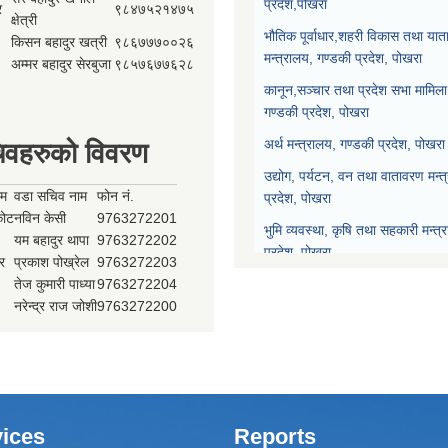
प्रदेश,पोखरा
र
९८४७५२१४७५
क्षेत्री
भौतिक पूर्वाधार,शहरी विकास तथा याता
किसन बहादुर खत्री
९८६७७७००२६
मन्त्रालय, गण्डकी प्रदेश, पोखरा
अम्मर बहादुर सेरबुजा
९८५७६७७६२८
कानून,सञ्चार तथा प्रदेश सभा मामिला 
गण्डकी प्रदेश, पोखरा
अर्थ मन्त्रालय, गण्डकी प्रदेश, पोखरा
िवहरुको विवरण
उद्योग, पर्यटन, वन तथा वातावरण मन्त
ाम
वडा सचिव नाम
फोन नं.
प्रदेश, पोखरा
्कोट
नविन केसी
9763272201
भुमि व्यवस्था, कृषि तथा सहकारी मन्त्
यम बहादुर थापा
9763272202
प्रदेश, पोखरा
र
प्रकाश पोख्रेल
9763272203
तेज कुमारी पाध्या
9763272204
प्रदेश नीति योजना आयोग, गण्डकी प्र
नरेन्द्र राज जोशी
9763272200
प्रदेश सभा, गण्डकी प्रदेश, पोखरा
मुख्यन्यायाधिवक्ताको कार्यालय, गण्डक
ices
Reports