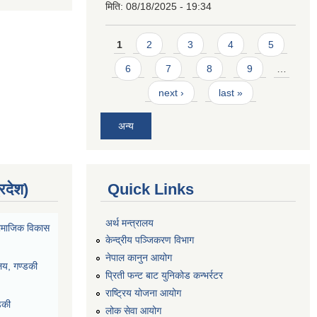
मिति:
08/18/2025 - 19:34
Pages
1
2
3
4
5
6
7
8
9
…
next ›
last »
अन्य
्रदेश)
Quick Links
अर्थ मन्त्रालय
ा सामाजिक विकास
केन्द्रीय पञ्जिकरण विभाग
नेपाल कानुन आयोग
ालय, गण्डकी
प्रिती फन्ट बाट युनिकोड कन्भर्रटर
राष्ट्रिय योजना आयोग
डकी
लोक सेवा आयोग