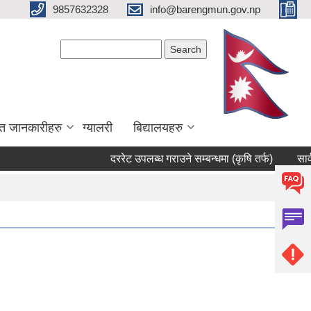
9857632328
info@barengmun.gov.np
Search form
Search
त जानकारीहरु
ग्यालरी
बिद्यालयहरु
दररेट उपलब्ध गराउने सम्बन्धमा (कृषि तर्फ)
सार्वजनिक 