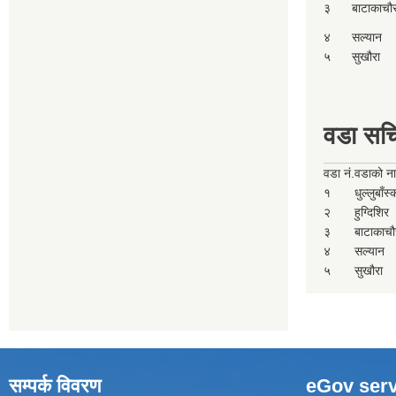
३
बाटाकाचौ
४
सल्यान
५
सुखौरा
वडा सच
वडा नं.
वडाको न
१
धुल्लुबाँस
२
हुग्दिशिर
३
बाटाकाचौ
४
सल्यान
५
सुखौरा
सम्पर्क विवरण
eGov serv