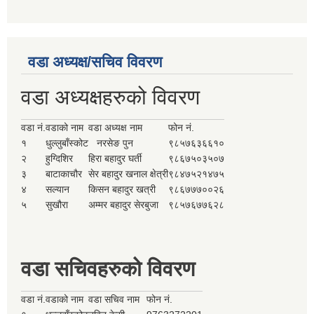
वडा अध्यक्ष/सचिव विवरण
वडा अध्यक्षहरुको विवरण
वडा नं.
वडाको नाम
वडा अध्यक्ष नाम
फोन नं.
१
धुल्लुबाँस्कोट
नरसेङ पुन
९८५७६३६६१०
२
हुग्दिशिर
हिरा बहादुर घर्ती
९८६७५०३५०७
३
बाटाकाचौर
सेर बहादुर खनाल क्षेत्री
९८४७५२१४७५
४
सल्यान
किसन बहादुर खत्री
९८६७७७००२६
५
सुखौरा
अम्मर बहादुर सेरबुजा
९८५७६७७६२८
वडा सचिवहरुको विवरण
वडा नं.
वडाको नाम
वडा सचिव नाम
फोन नं.