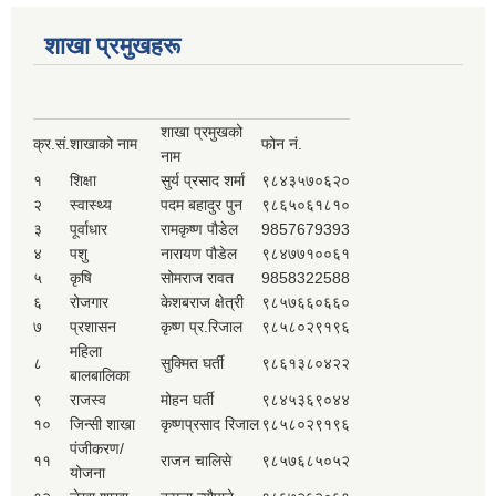
शाखा प्रमुखहरू
शाखा प्रमुखको
क्र.सं.
शाखाको नाम
फोन नं.
नाम
१
शिक्षा
सुर्य प्रसाद शर्मा
९८४३५७०६२०
२
स्वास्थ्य
पदम बहादुर पुन
९८६५०६१८१०
३
पूर्वाधार
रामकृष्ण पौडेल
9857679393
४
पशु
नारायण पौडेल
९८४७७१००६१
५
कृषि
सोमराज रावत
9858322588
६
रोजगार
केशबराज क्षेत्री
९८५७६६०६६०
७
प्रशासन
कृष्ण प्र.रिजाल
९८५८०२९१९६
महिला
८
सुक्मित घर्ती
९८६१३८०४२२
बालबालिका
९
राजस्व
मोहन घर्ती
९८४५३६९०४४
१०
जिन्सी शाखा
कृष्णप्रसाद रिजाल
९८५८०२९१९६
पंजीकरण/
११
राजन चालिसे
९८५७६८५०५२
योजना