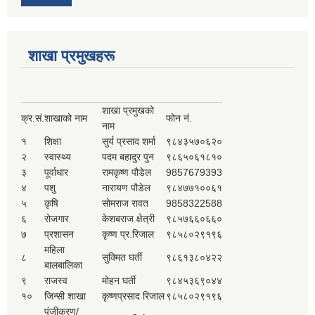
शाखा प्रमुखहरू
शाखा प्रमुखको
क्र.सं.
शाखाको नाम
फोन नं.
नाम
१
शिक्षा
सुर्य प्रसाद शर्मा
९८४३५७०६२०
२
स्वास्थ्य
पदम बहादुर पुन
९८६५०६१८१०
३
पूर्वाधार
रामकृष्ण पौडेल
9857679393
४
पशु
नारायण पौडेल
९८४७७१००६१
५
कृषि
सोमराज रावत
9858322588
६
रोजगार
केशबराज क्षेत्री
९८५७६६०६६०
७
प्रशासन
कृष्ण प्र.रिजाल
९८५८०२९१९६
महिला
८
सुक्मित घर्ती
९८६१३८०४२२
बालबालिका
९
राजस्व
मोहन घर्ती
९८४५३६९०४४
१०
जिन्सी शाखा
कृष्णप्रसाद रिजाल
९८५८०२९१९६
पंजीकरण/