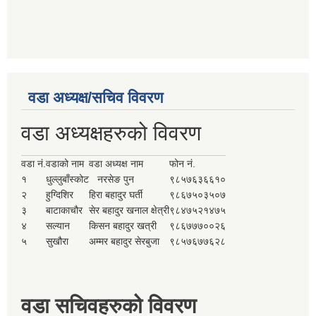
वडा अध्यक्ष/सचिव विवरण
वडा अध्यक्षहरुको विवरण
वडा नं.
वडाको नाम
वडा अध्यक्ष नाम
फोन नं.
१
धुल्लुबाँस्कोट
नरसेङ पुन
९८५७६३६६१०
२
हुग्दिशिर
हिरा बहादुर घर्ती
९८६७५०३५०७
३
बाटाकाचौर
सेर बहादुर खनाल क्षेत्री
९८४७५२१४७५
४
सल्यान
किसन बहादुर खत्री
९८६७७७००२६
५
सुखौरा
अम्मर बहादुर सेरबुजा
९८५७६७७६२८
वडा सचिवहरुको विवरण