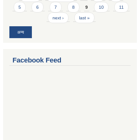
5
6
7
8
9
10
11
next ›
last »
अन्य
Facebook Feed