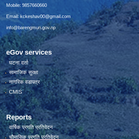
Mobile: 9857660660
Email:
kckeshav00@gmail.com
info@barengmun.gov.np
eGov services
घटना दर्ता
सामाजिक सुरक्षा
नागरिक वडापत्र
CMIS
Reports
वार्षिक प्रगति प्रतिवेदन
चौमासिक प्रगति प्रतिवेदन