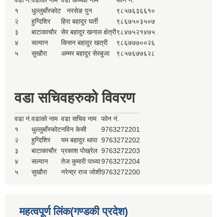
वडा नं.
वडाको नाम
वडा अध्यक्ष नाम
फोन नं.
१
धुल्लुबाँस्कोट
नरसेङ पुन
९८५७६३६६१०
२
हुग्दिशिर
हिरा बहादुर घर्ती
९८६७५०३५०७
३
बाटाकाचौर
सेर बहादुर खनाल क्षेत्री
९८४७५२१४७५
४
सल्यान
किसन बहादुर खत्री
९८६७७७००२६
५
सुखौरा
अम्मर बहादुर सेरबुजा
९८५७६७७६२८
वडा सचिवहरुको विवरण
वडा नं.
वडाको नाम
वडा सचिव नाम
फोन नं.
१
धुल्लुबाँस्कोट
नविन केसी
9763272201
२
हुग्दिशिर
यम बहादुर थापा
9763272202
३
बाटाकाचौर
प्रकाश पोख्रेल
9763272203
४
सल्यान
तेज कुमारी पाध्या
9763272204
५
सुखौरा
नरेन्द्र राज जोशी
9763272200
महत्वपूर्ण लिंक(गण्डकी प्रदेश)