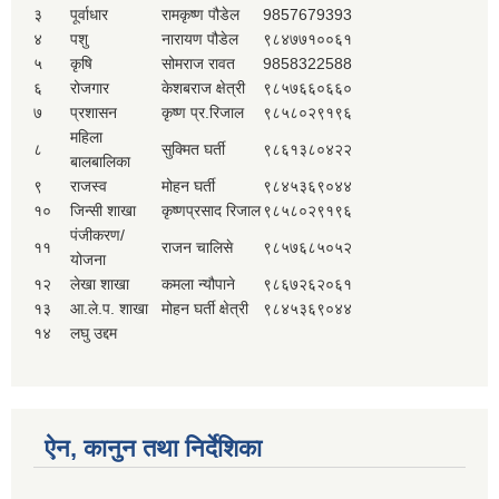
३
पूर्वाधार
रामकृष्ण पौडेल
9857679393
४
पशु
नारायण पौडेल
९८४७७१००६१
५
कृषि
सोमराज रावत
9858322588
६
रोजगार
केशबराज क्षेत्री
९८५७६६०६६०
७
प्रशासन
कृष्ण प्र.रिजाल
९८५८०२९१९६
महिला
८
सुक्मित घर्ती
९८६१३८०४२२
बालबालिका
९
राजस्व
मोहन घर्ती
९८४५३६९०४४
१०
जिन्सी शाखा
कृष्णप्रसाद रिजाल
९८५८०२९१९६
पंजीकरण/
११
राजन चालिसे
९८५७६८५०५२
योजना
१२
लेखा शाखा
कमला न्यौपाने
९८६७२६२०६१
१३
आ.ले.प. शाखा
मोहन घर्ती क्षेत्री
९८४५३६९०४४
१४
लघु उद्दम
ऐन, कानुन तथा निर्देशिका