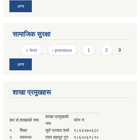
अन्य
सामाजिक सुरक्षा
Pages
« first
‹ previous
1
2
3
अन्य
शाखा प्रमुखहरू
शाखा प्रमुखको
क्र.सं.
शाखाको नाम
फोन नं.
नाम
१
शिक्षा
सुर्य प्रसाद शर्मा
९८४३५७०६२०
२
स्वास्थ्य
पदम बहादुर पुन
९८६५०६१८१०