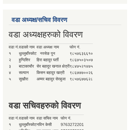
वडा अध्यक्ष/सचिव विवरण
वडा अध्यक्षहरुको विवरण
वडा नं.
वडाको नाम
वडा अध्यक्ष नाम
फोन नं.
१
धुल्लुबाँस्कोट
नरसेङ पुन
९८५७६३६६१०
२
हुग्दिशिर
हिरा बहादुर घर्ती
९८६७५०३५०७
३
बाटाकाचौर
सेर बहादुर खनाल क्षेत्री
९८४७५२१४७५
४
सल्यान
किसन बहादुर खत्री
९८६७७७००२६
५
सुखौरा
अम्मर बहादुर सेरबुजा
९८५७६७७६२८
वडा सचिवहरुको विवरण
वडा नं.
वडाको नाम
वडा सचिव नाम
फोन नं.
१
धुल्लुबाँस्कोट
नविन केसी
9763272201