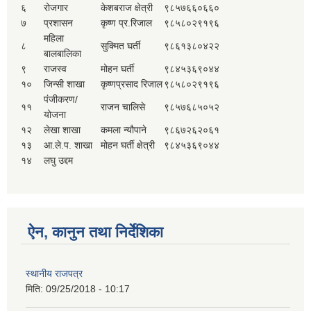
६
रोजगार
केशबराज क्षेत्री
९८५७६६०६६०
७
प्रशासन
कृष्ण प्र.रिजाल
९८५८०२९१९६
महिला
८
सुक्मित घर्ती
९८६१३८०४२२
बालबालिका
९
राजस्व
मोहन घर्ती
९८४५३६९०४४
१०
जिन्सी शाखा
कृष्णप्रसाद रिजाल
९८५८०२९१९६
पंजीकरण/
११
राजन चालिसे
९८५७६८५०५२
योजना
१२
लेखा शाखा
कमला न्यौपाने
९८६७२६२०६१
१३
आ.ले.प. शाखा
मोहन घर्ती क्षेत्री
९८४५३६९०४४
१४
लघु उद्दम
ऐन, कानुन तथा निर्देशिका
स्थानीय राजपत्र
मिति:
09/25/2018 - 10:17