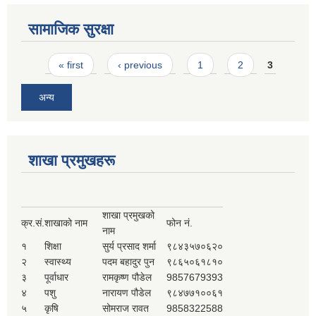
सामाजिक सुरक्षा
Pages
« first
‹ previous
1
2
3
अन्य
शाखा प्रमुखहरू
शाखा प्रमुखको
क्र.सं.
शाखाको नाम
फोन नं.
नाम
१
शिक्षा
सुर्य प्रसाद शर्मा
९८४३५७०६२०
२
स्वास्थ्य
पदम बहादुर पुन
९८६५०६१८१०
३
पूर्वाधार
रामकृष्ण पौडेल
9857679393
४
पशु
नारायण पौडेल
९८४७७१००६१
५
कृषि
सोमराज रावत
9858322588